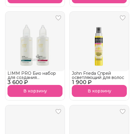
LIMM PRO Био набор
John Frieda Спрей
для создания
осветляющий для волос
3 600 ₽
прикорневого объема и
1 900 ₽
завивки волос ПАМП
В корзину
В корзину