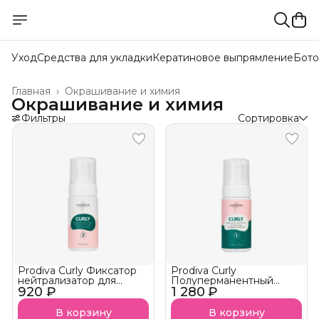
Уход
Средства для укладки
Кератиновое выпрямление
Бото
Главная
›
Окрашивание и химия
Окрашивание и химия
Фильтры
Сортировка
Prodiva Curly Фиксатор
Prodiva Curly
нейтрализатор для
Полуперманентный
920 ₽
прикорневого объема и
1 280 ₽
состав для
завивки волос
прикорневого объёма и
завивки волос Шаг 1
В корзину
В корзину