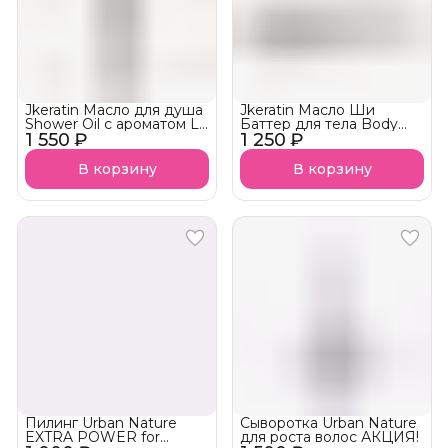
Jkeratin Масло для душа
Jkeratin Масло Ши
Shower Oil с ароматом La
Баттер для тела Body
1 550 ₽
Sultane СКОРО В
1 250 ₽
Shea Butter с ароматом
НАЛИЧИИ!
La Sultane СКОРО В
НАЛИЧИИ!
В корзину
В корзину
Пилинг Urban Nature
Сыворотка Urban Nature
EXTRA POWER for
для роста волос АКЦИЯ!