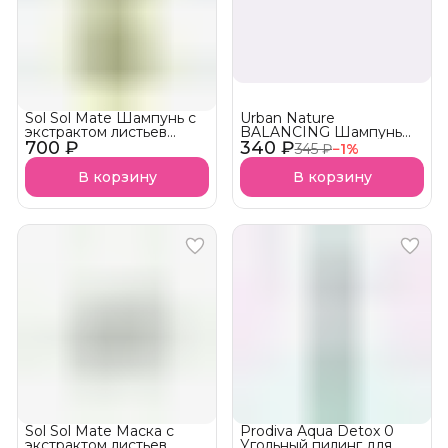
Sol Sol Mate Шампунь с
Urban Nature
экстрактом листьев
BALANCING Шампунь
700 ₽
падуба
340 ₽
Балансирующий для
345 ₽
−
1
%
жирной кожи
В корзину
В корзину
Sol Sol Mate Маска с
Prodiva Aqua Detox 0
экстрактом листьев
Угольный пилинг для