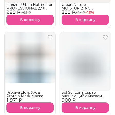
Пилинг Urban Nature For
Urban Nature
PROFESSIONAL для
MOISTURIZING
980 ₽
кожи головы
300 ₽
Кондиционер
983 ₽
345 ₽
−
13
%
Увлажняющий АКЦИЯ!
В корзину
В корзину
Prodiva Дом. Уход
Sol Sol Luna Скраб
Protein Mask Маска
очищающий с маслом
1 971 ₽
протеиновой
900 ₽
миндаля
реконструкции для сухих
волос
В корзину
В корзину