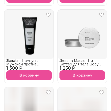
Jkeratin Шампунь
Jkeratin Масло Ши
Мужской против
Баттер для тела Body
1 300 ₽
выпадения волос JMan
1 250 ₽
Shea Butter с ароматом
СКОРО В НАЛИЧИИ!
клубничного десерта
СКОРО В НАЛИЧИИ!
В корзину
В корзину