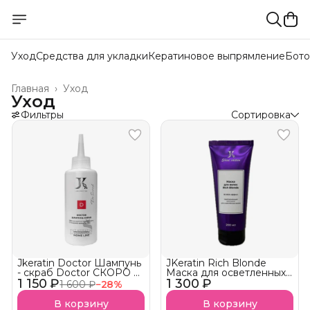
Уход
Средства для укладки
Кератиновое выпрямление
Бото
Главная
›
Уход
Уход
Фильтры
Сортировка
Jkeratin Doctor Шампунь
JKeratin Rich Blonde
- скраб Doctor СКОРО В
Маска для осветленных
1 150 ₽
НАЛИЧИИ!
1 300 ₽
волос Уход &
1 600 ₽
−
28
%
нейтрализация желтизны
СКОРО В НАЛИЧИИ!
В корзину
В корзину