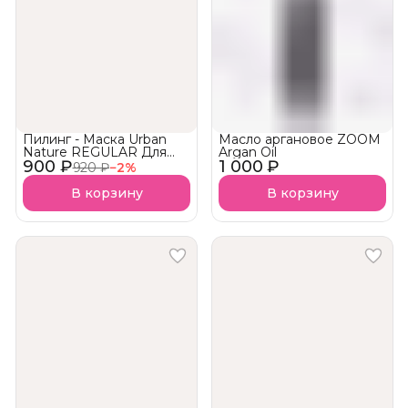
Пилинг - Маска Urban
Масло аргановое ZOOM
Nature REGULAR Для
Argan Oil
900 ₽
домашнего применения
1 000 ₽
920 ₽
−
2
%
В корзину
В корзину