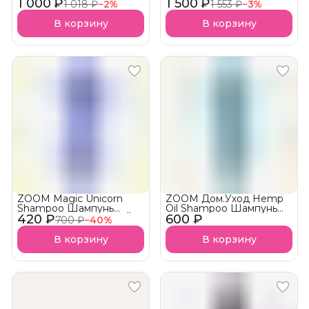
1 000 ₽
professional
1 500 ₽
1 018 ₽
−
2
%
1 553 ₽
−
3
%
В корзину
В корзину
ZOOM Magic Unicorn
ZOOM Дом.Уход Hemp
Shampoo Шампунь
Oil Shampoo Шампунь
420 ₽
безсульфатный УСПЕЙ
600 ₽
бессульфатный
700 ₽
−
40
%
КУПИТЬ Снятие с
продаж
В корзину
В корзину