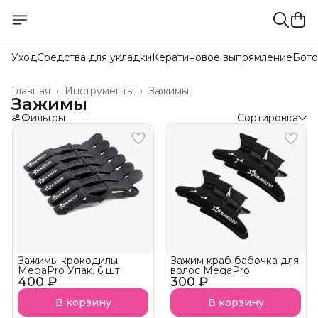
Уход
Средства для укладки
Кератиновое выпрямление
Бото
Главная
›
Инструменты
›
Зажимы
Зажимы
Фильтры
Сортировка
Зажимы крокодилы
Зажим краб бабочка для
MegaPro Упак. 6 шт
волос MegaPro
400 ₽
300 ₽
В корзину
В корзину