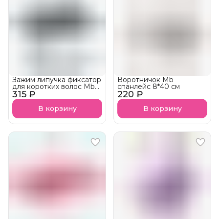
Зажим липучка фиксатор
Воротничок Mb
для коротких волос Mb
cпанлейс 8*40 см
315 ₽
(2 шт/уп)
220 ₽
В корзину
В корзину