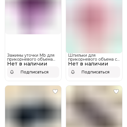
Зажимы уточки Mb для
Шпильки для
прикорневого объема
прикорневого объема с
Нет в наличии
Root Volume Премиум
Нет в наличии
фиксатором Mb ❌ НЕТ В
(36 шт/уп) ❌ НЕТ В
НАЛИЧИИ!
НАЛИЧИИ!
Подписаться
Подписаться