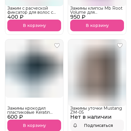
Зажим с расческой
Зажимы клипсы Mb Root
фиксатор для волос с
Volume для
400 ₽
зубчиками Keratin Tools 2
950 ₽
прикорневого объема 3
шт
деления 50 шт/упаковка
В корзину
В корзину
Зажимы крокодил
Зажимы уточки Mustang
пластиковые Keratin
ZM-05
600 ₽
Tools 6 шт
Нет в наличии
В корзину
Подписаться