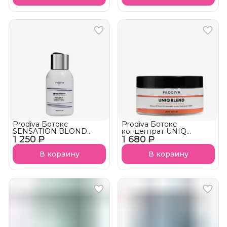
Prodiva Ботокс
Prodiva Ботокс
SENSATION BLOND
концентрат UNIQ
1 250 ₽
тонирующий
1 680 ₽
BLEND
В корзину
В корзину