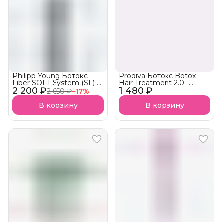
Philipp Young Ботокс
Prodiva Ботокс Botox
Fiber SOFT System (SF) c
Hair Treatment 2.0 -
2 200 ₽
выпрямляющим
1 480 ₽
Глянцевый
2 650 ₽
−
17
%
эффектом
Реконструктор с
выпрямляющим
В корзину
В корзину
эффектом