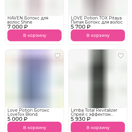
HAVEN Ботокс для
LOVE Potion TOX Pitaya
волос Shine
Питая Ботокс для волос
7 000 ₽
5 700 ₽
В корзину
В корзину
Love Potion Ботокс
Limba Total Revitalizer
LoveTox Blond
Спрей с эффектом
5 000 ₽
5 930 ₽
ботокса -
восстановление и
пролонгация
В корзину
В корзину