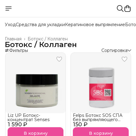
Уход
Средства для укладки
Кератиновое выпрямление
Бото
Главная
›
Ботокс / Коллаген
Ботокс / Коллаген
Фильтры
Сортировка
Liz UP Ботокс-
Felps Ботокс SOS СПА
концентрат Senses
без выпрямляющего
1 590 ₽
150 ₽
эффекта АКЦИЯ!
В корзину
В корзину