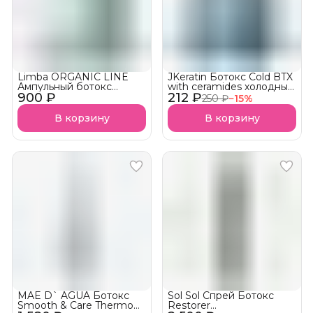
Limba ORGANIC LINE
JKeratin Ботокс Cold BTX
Ампульный ботокс
with ceramides холодный
900 ₽
концентрат для волос
212 ₽
для ламинирования и
250 ₽
−
15
%
Hair Concetrat
гладкости волос
В корзину
В корзину
MAE D` AGUA Ботокс
Sol Sol Спрей Ботокс
Smooth & Care Thermo
Restorer