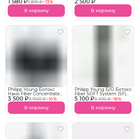
1 580 ₽
Cream
2 500 ₽
Восстанавливающий
1 815 ₽
−
13
%
реконструктор и
пролонгация
В корзину
В корзину
Philipp Young Ботокс
Philipp Young Б/О Ботокс
Нано Fiber Concentrate
Fiber SOFT System (SF)
3 500 ₽
Концентрат (FC)
5 100 ₽
Parfum free c
3 900 ₽
−
10
%
6 100 ₽
−
16
%
выпрямляющим
эффектом
В корзину
В корзину