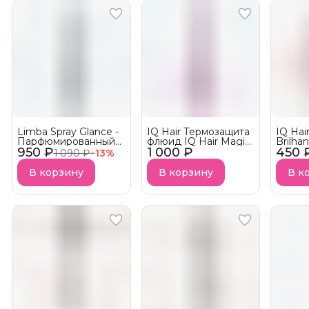
Limba Spray Glance -
IQ Hair Термозащита
IQ Hai
Парфюмированный
флюид IQ Hair Magic
Brilhan
950 ₽
спрей Golden Hour
1 000 ₽
Liss с эффектом
450 
Lumino
1 090 ₽
−
13
%
Ягодно-Фруктовый
ботокса
АКЦИ
АКЦИЯ!
В корзину
В корзину
В к