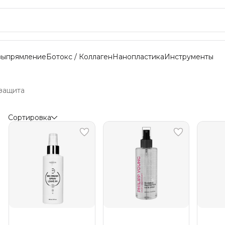
выпрямление
Ботокс / Коллаген
Нанопластика
Инструменты
защита
Сортировка