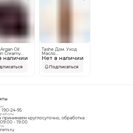
 Argan Oil
Tashe Дом. Уход
in Creamy
Масло
в наличии
Крем спрей
Нет в наличии
ТЕРМОЗАЩИТА
защита
LIQUID SILK
Й ОПТ 10 шт
дписаться
Подписаться
 мл
кты
он
) 190-24-95
 работы
ы принимаем круглосуточно, обработка :
 09:00 - 19:00
та
mimi.ru