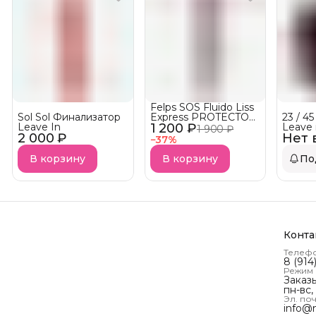
Felps SOS Fluido Liss
Sol Sol Финализатор
Express PROTECTOR
23 / 45
Leave In
1 200 ₽
TERMICO —
Leave 
1 900 ₽
2 000 ₽
термозащитная
Нет 
Spray 
−
37
%
подложка-спрей
термо
АКЦИЯ!
МЕЛКИ
В корзину
В корзину
По
по 250
Конта
Телеф
8 (914
Режим
Заказ
пн-вс,
Эл. поч
info@