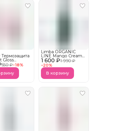
Limba ORGANIC
r Термозащита
LINE Mango Cream
t Gloss
1 600 ₽
Крем Термозащита
1 990 ₽
₽
sita Pink
АКЦИЯ!
550 ₽
−
18
%
−
20
%
Я!
орзину
В корзину