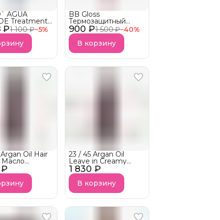
` AGUA
BB Gloss
E Treatment
Термозащитный
8 ₽
900 ₽
спрей Glow Boost с
1 100 ₽
−
5
%
1 500 ₽
−
40
%
защитный
глиттер эффектом
шиммер
АКЦИЯ!
орзину
В корзину
 Argan Oil Hair
23 / 45 Argan Oil
 Масло
Leave in Creamy
 ₽
защита
1 830 ₽
Spray Крем спрей
термозащита
орзину
В корзину