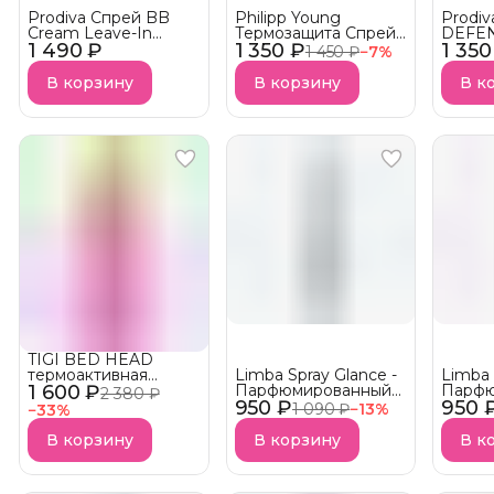
Prodiva Спрей BB
Philipp Young
Prodi
Cream Leave-In
Термозащита Спрей
DEFEN
1 490 ₽
Универсальная
1 350 ₽
Thermal Protection
1 350
15 «Со
1 450 ₽
−
7
%
кремовая
Hair Spray - Glow
защит
термозащита для
защита
В корзину
В корзину
В к
волос
UVB-ф
АКЦИ
TIGI BED HEAD
термоактивная
Limba Spray Glance -
Limba 
1 600 ₽
разглаживающая
Парфюмированный
Парфю
2 380 ₽
сыворотка
950 ₽
спрей Dawn Horizon
950 
спрей 
1 090 ₽
−
13
%
−
33
%
STRAIGHTEN OUT
Цветочный АКЦИЯ!
Ember
АКЦИЯ!
вишне
В корзину
В корзину
В к