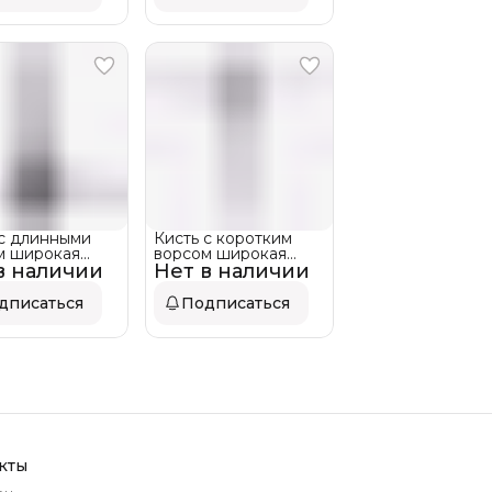
 с длинными
Кисть с коротким
м широкая
ворсом широкая
в наличии
ro
Нет в наличии
LAmari
дписаться
Подписаться
кты