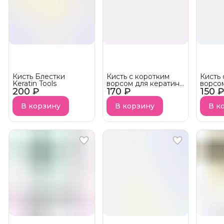
Кисть Блестки
Кисть с коротким
Кисть 
Keratin Tools
ворсом для кератина
ворсо
200 ₽
170 ₽
Keratin Tools Model
150 
профе
YY
обрез
В корзину
В корзину
В к