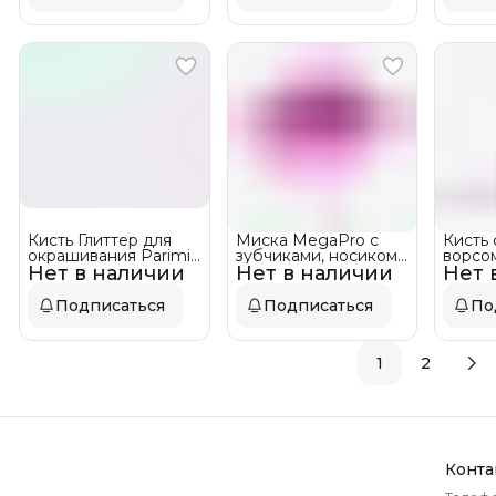
Кисть Глиттер для
Миска MegaPro с
Кисть
окрашивания Parimir
зубчиками, носиком
ворсо
Нет в наличии
PRCT01
Нет в наличии
и мерной шкалой
Нет 
MegaP
Подписаться
Подписаться
По
1
2
Конта