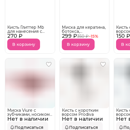
Кисть Глиттер Mb
Миска для кератина,
Кисть 
для нанесения с
ботокса,
ворсо
270 ₽
мягким ворсом
299 ₽
нанопластики и
150 
Keratin
350 ₽
−
15
%
Глиттер
краски с ручками
Глитерр
В корзину
В корзину
В к
Миска Viure с
Кисть с коротким
Кисть
зубчиками, носиком
ворсом Prodiva
ворсом
Нет в наличии
и мерной шкалой
Нет в наличии
Нет 
Подписаться
Подписаться
По