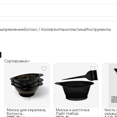
выпрямление
Ботокс / Коллаген
Нанопластика
Инструменты
и
Сортировка
Миска для кератина,
Миска и кисточка
Кисть 
ботокса,
Лайт Набор
окраш