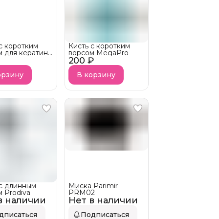
с коротким
Кисть с коротким
м для кератина
ворсом MegaPro
₽
 Tools
200 ₽
орзину
В корзину
 с длинным
Миска Parimir
 Prodiva
PRM02
в наличии
Нет в наличии
дписаться
Подписаться