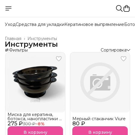
Уход
Средства для укладки
Кератиновое выпрямление
Бото
Главная
›
Инструменты
Инструменты
Фильтры
Сортировка
Миска для кератина,
ботокса, нанопластики и
Мерный стаканчик Viure
275 ₽
краски с ручками
80 ₽
300 ₽
−
8
%
В корзину
В корзину