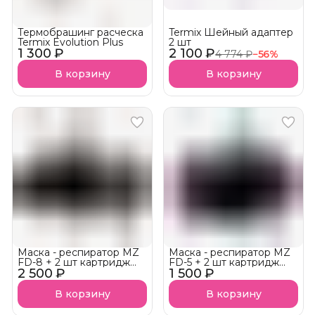
Термобрашинг расческа
Termix Шейный адаптер
Termix Evolution Plus
2 шт
1 300 ₽
2 100 ₽
4 774 ₽
−
56
%
В корзину
В корзину
Маска - респиратор MZ
Маска - респиратор MZ
FD-8 + 2 шт картридж
FD-5 + 2 шт картридж
2 500 ₽
фильтр
1 500 ₽
фильтр
В корзину
В корзину