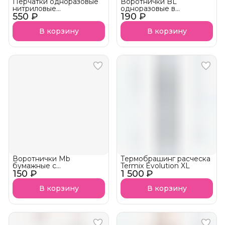
Перчатки одноразовые
Воротнички BL
нитриловые
одноразовые в
550 ₽
неопудренные Тиффани
190 ₽
сложении 1 упаковка
100шт
В корзину
В корзину
Воротнички Mb
Термобрашинг расческа
бумажные с
Termix Evolution XL
150 ₽
перфорацией на липучке
1 500 ₽
(1 шт/рул)
В корзину
В корзину