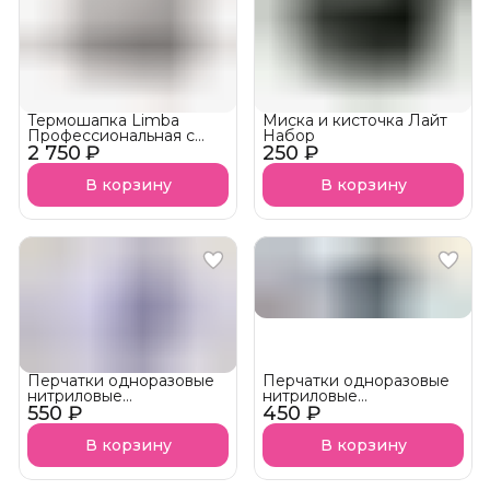
Термошапка Limba
Миска и кисточка Лайт
Профессиональная с
Набор
2 750 ₽
дисплеем и таймером
250 ₽
HEATING CAP
В корзину
В корзину
Перчатки одноразовые
Перчатки одноразовые
нитриловые
нитриловые
550 ₽
неопудренные Фиалка
450 ₽
неопудренные Чёрные
В корзину
В корзину