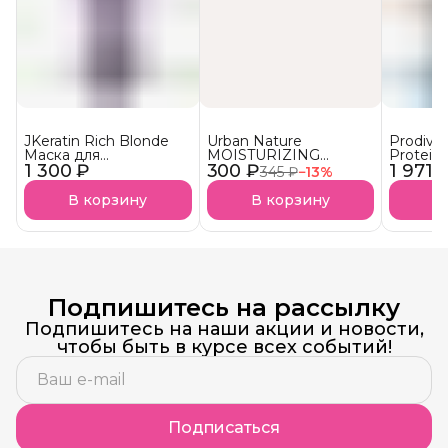
JKeratin Rich Blonde
Urban Nature
Prodiva
Маска для
MOISTURIZING
Protein
1 300 ₽
осветленных волос
300 ₽
Кондиционер
1 971 
протеи
345 ₽
−
13
%
Уход & нейтрализация
Увлажняющий АКЦИЯ!
реконст
желтизны СКОРО В
сухих в
В корзину
В корзину
В
НАЛИЧИИ!
Подпишитесь на рассылку
Подпишитесь на наши акции и новости,
чтобы быть в курсе всех событий!
Подписаться