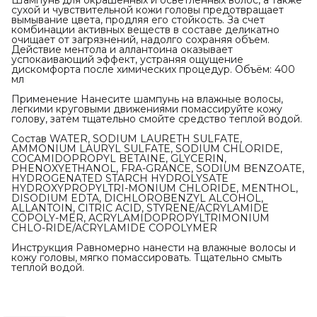
Шампунь для окрашенных и осветленных волос, а также
сухой и чувствительной кожи головы предотвращает
вымывание цвета, продляя его стойкость. За счет
комбинации активных веществ в составе деликатно
очищает от загрязнений, надолго сохраняя объем.
Действие ментола и аллантоина оказывает
успокаивающий эффект, устраняя ощущение
дискомфорта после химических процедур. Объём: 400
мл
Применение Нанесите шампунь на влажные волосы,
легкими круговыми движениями помассируйте кожу
голову, затем тщательно смойте средство теплой водой.
Состав WATER, SODIUM LAURETH SULFATE,
AMMONIUM LAURYL SULFATE, SODIUM CHLORIDE,
COCAMIDOPROPYL BETAINE, GLYCERIN,
PHENOXYETHANOL, FRA-GRANCE, SODIUM BENZOATE,
HYDROGENATED STARCH HYDROLYSATE
HYDROXYPROPYLTRI-MONIUM CHLORIDE, MENTHOL,
DISODIUM EDTA, DICHLOROBENZYL ALCOHOL,
ALLANTOIN, CITRIC ACID, STYRENE/ACRYLAMIDE
COPOLY-MER, ACRYLAMIDOPROPYLTRIMONIUM
CHLO-RIDE/ACRYLAMIDE COPOLYMER
Инструкция Равномерно нанести на влажные волосы и
кожу головы, мягко помассировать. Тщательно смыть
теплой водой.