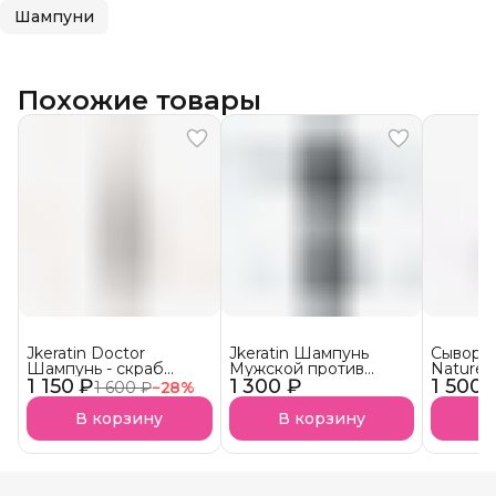
Шампуни
Похожие товары
Jkeratin Doctor
Jkeratin Шампунь
Сыворот
Шампунь - скраб
Мужской против
Nature 
1 150 ₽
Doctor СКОРО В
1 300 ₽
выпадения волос
1 500 
волос 
1 600 ₽
−
28
%
НАЛИЧИИ!
JMan СКОРО В
НАЛИЧИИ!
В корзину
В корзину
В