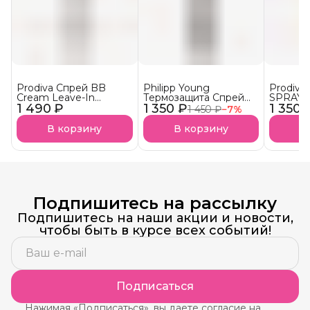
Prodiva Спрей BB
Philipp Young
Prodiv
Cream Leave-In
Термозащита Спрей
SPRAY S
1 490 ₽
Универсальная
1 350 ₽
Thermal Protection
1 350 
«Солнеч
1 450 ₽
−
7
%
кремовая
Hair Spray - Glow
спрей С
термозащита для
UVA- и 
В корзину
В корзину
В
волос
АКЦИЯ!
Подпишитесь на рассылку
Подпишитесь на наши акции и новости,
чтобы быть в курсе всех событий!
Подписаться
Нажимая «Подписаться», вы даете согласие на