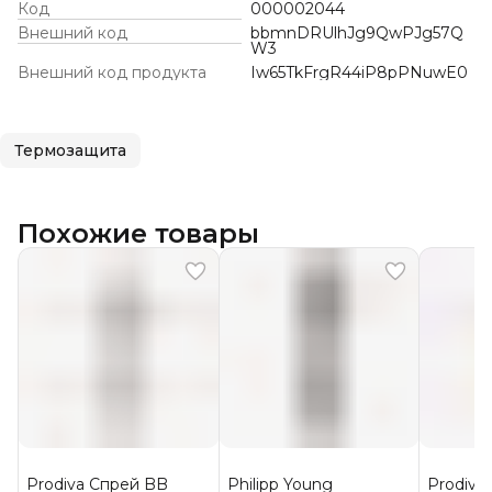
Код
000002044
Внешний код
bbmnDRUlhJg9QwPJg57Q
W3
Внешний код продукта
Iw65TkFrgR44iP8pPNuwE0
Термозащита
Похожие товары
Prodiva Спрей BB
Philipp Young
Prodiv