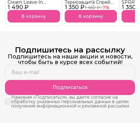
Cream Leave-In
Термозащита Спрей
SPRAY S
1 490 ₽
Универсальная
1 350 ₽
Thermal Protection
1 350 
«Солнеч
1 450 ₽
−
7
%
кремовая
Hair Spray - Glow
спрей С
термозащита для
UVA- и 
В корзину
В корзину
В
волос
АКЦИЯ!
Подпишитесь на рассылку
Подпишитесь на наши акции и новости,
чтобы быть в курсе всех событий!
Подписаться
Нажимая «Подписаться», вы даете согласие на
обработку указанных персональных данных в целях
получения информационной и рекламной рассылки