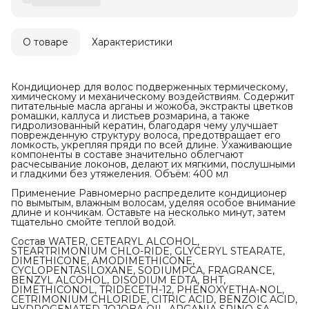
О товаре
Характеристики
Кондиционер для волос подверженных термическому,
химическому и механическому воздействиям. Содержит
питательные масла арганы и жожоба, экстракты цветков
ромашки, каллуса и листьев розмарина, а также
гидролизованный кератин, благодаря чему улучшает
поврежденную структуру волоса, предотвращает его
ломкость, укрепляя пряди по всей длине. Ухаживающие
компоненты в составе значительно облегчают
расчесывание локонов, делают их мягкими, послушными
и гладкими без утяжеления. Объём: 400 мл
Применение Равномерно распределите кондиционер
по вымытым, влажным волосам, уделяя особое внимание
длине и кончикам. Оставьте на несколько минут, затем
тщательно смойте теплой водой.
Состав WATER, CETEARYL ALCOHOL,
STEARTRIMONIUM CHLO-RIDE, GLYCERYL STEARATE,
DIMETHICONE, AMODIMETHICONE,
CYCLOPENTASILOXANE, SODIUMPCA, FRAGRANCE,
BENZYL ALCOHOL, DISODIUM EDTA, BHT,
DIMETHICONOL, TRIDECETH-12, PHENOXYETHA-NOL,
CETRIMONIUM CHLORIDE, CITRIC ACID, BENZOIC ACID,