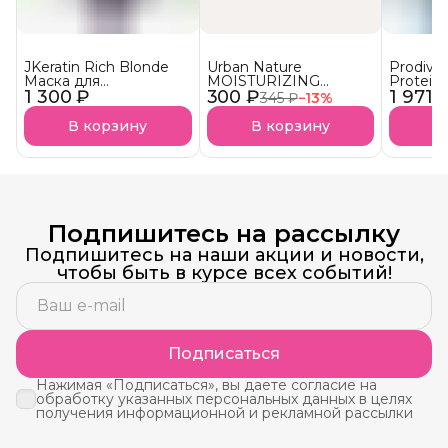
JKeratin Rich Blonde
Urban Nature
Prodiva
Маска для
MOISTURIZING
Protein
1 300 ₽
осветленных волос
300 ₽
Кондиционер
1 971 
протеи
345 ₽
−
13
%
Уход & нейтрализация
Увлажняющий АКЦИЯ!
реконст
желтизны СКОРО В
сухих в
В корзину
В корзину
В
НАЛИЧИИ!
Подпишитесь на рассылку
Подпишитесь на наши акции и новости,
чтобы быть в курсе всех событий!
Подписаться
Нажимая «Подписаться», вы даете согласие на
обработку указанных персональных данных в целях
получения информационной и рекламной рассылки