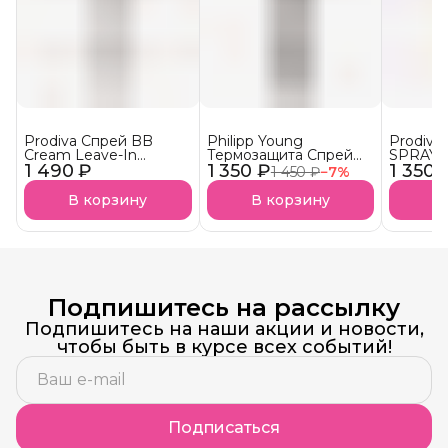
Prodiva Спрей BB
Philipp Young
Prodiv
Cream Leave-In
Термозащита Спрей
SPRAY S
1 490 ₽
Универсальная
1 350 ₽
Thermal Protection
1 350 
«Солнеч
1 450 ₽
−
7
%
кремовая
Hair Spray - Glow
спрей С
термозащита для
UVA- и 
В корзину
В корзину
В
волос
АКЦИЯ!
Подпишитесь на рассылку
Подпишитесь на наши акции и новости,
чтобы быть в курсе всех событий!
Подписаться