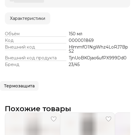
Характеристики
Объём
150 мл
Код
000001869
Внешний код
HlmmfO1NgWhz4LoRJ7Bp
S2
Внешний код продукта
TjnUoBKOjao6ufPX999Dd0
Бренд
23/45
Термозащита
Похожие товары