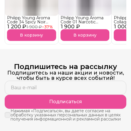
Philipp Young Aroma
Philipp Young Aroma
Philipp
Code 34 Spicy Noir
Code 01 Narcotic
Collage
1 200 ₽
Арома-Бустер Пряный
1 900 ₽
Blossom Арома-
1 000 
Ultra S
1 900 ₽
−
37
%
нуар АКЦИЯ!
Бустер
Аминоп
Наркотический
Подложк
В корзину
В корзину
В
Цветок
Подпишитесь на рассылку
Подпишитесь на наши акции и новости,
чтобы быть в курсе всех событий!
Подписаться
Нажимая «Подписаться», вы даете согласие на
обработку указанных персональных данных в целях
получения информационной и рекламной рассылки