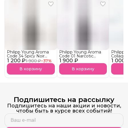
Philipp Young Aroma
Philipp Young Aroma
Philipp
Code 34 Spicy Noir
Code 01 Narcotic
Collage
1 200 ₽
Арома-Бустер Пряный
1 900 ₽
Blossom Арома-
1 000 
Ultra S
1 900 ₽
−
37
%
нуар АКЦИЯ!
Бустер
Аминоп
Наркотический
Подложк
В корзину
В корзину
В
Цветок
Подпишитесь на рассылку
Подпишитесь на наши акции и новости,
чтобы быть в курсе всех событий!