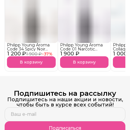
Philipp Young Aroma
Philipp Young Aroma
Philipp
Code 34 Spicy Noir
Code 01 Narcotic
Collage
1 200 ₽
Арома-Бустер Пряный
1 900 ₽
Blossom Арома-
1 000 
Ultra S
1 900 ₽
−
37
%
нуар АКЦИЯ!
Бустер
Аминоп
Наркотический
Подложк
В корзину
В корзину
В
Цветок
Подпишитесь на рассылку
Подпишитесь на наши акции и новости,
чтобы быть в курсе всех событий!
Подписаться