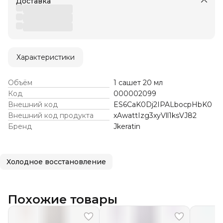
Доставка
Характеристики
Объём
1 сашет 20 мл
Код
000002099
Внешний код
ES6CaK0Dj2IPALbocpHbK0
Внешний код продукта
xAwattIzg3xyVll1ksVJ82
Бренд
Jkeratin
Холодное восстановление
Похожие товары