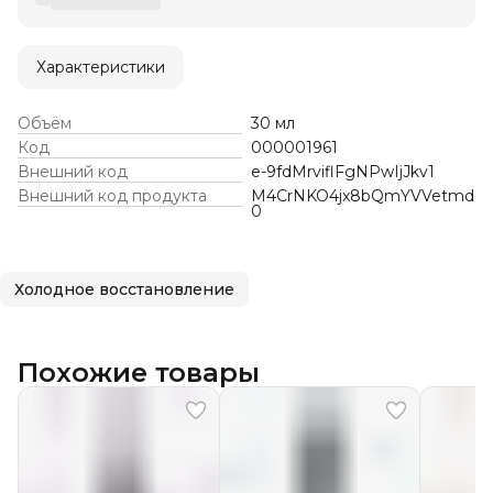
Характеристики
Объём
30 мл
Код
000001961
Внешний код
e-9fdMrviflFgNPwIjJkv1
Внешний код продукта
M4CrNKO4jx8bQmYVVetmd
0
Холодное восстановление
Похожие товары