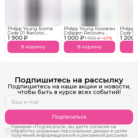
Philipp Young Aroma
Philipp Young Коллаген
Philipp
Code 01 Narcotic
Collagen Recovery
Code 56 
1 900 ₽
Blossom Арома-
1 000 ₽
Ultra Shine МЁД
1 200 
Awakeni
1 900 ₽
−
47
%
Бустер
Аминопротеиновая
Бустер
Наркотический
Подложка (CL)
пробуж
В корзину
В корзину
В
Цветок
Подпишитесь на рассылку
Подпишитесь на наши акции и новости,
чтобы быть в курсе всех событий!
Подписаться
Нажимая «Подписаться», вы даете согласие на
обработку указанных персональных данных в целях
получения информационной и рекламной рассылки