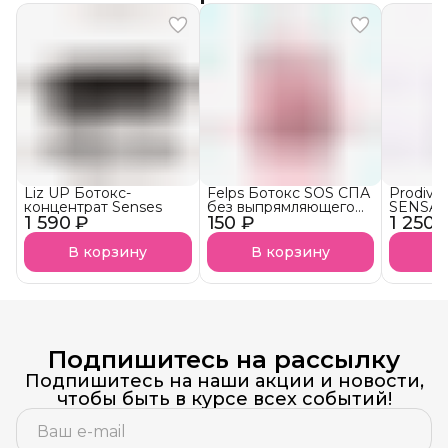
Liz UP Ботокс-
Felps Ботокс SOS СПА
Prodiva
концентрат Senses
без выпрямляющего
SENSAT
1 590 ₽
150 ₽
эффекта АКЦИЯ!
1 250 
тониру
В корзину
В корзину
В
Подпишитесь на рассылку
Подпишитесь на наши акции и новости,
чтобы быть в курсе всех событий!