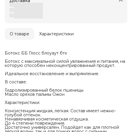
Доставка
О товаре
Характеристики
Ботокс ББ Глосс блоуаут бтх
Ботокс с максимальной силой увлажнения и питания, на
которую способен неконцентрированный продукт.
Идеальное восстановление и выпрямление.
В составе:
Гидролизированный белок пшеницы
Масло орехов пальмы Ожон
Характеристики:
Консистенция жидкая, легкая. Состав имеет нежно-
голубой оттенок.
Ненавязчивая косметическая отдушка.
До 4 степени повреждения.
Достаточно универсален. Подойдет как для плотной
легкой волны, так и для тонких волос с сильным