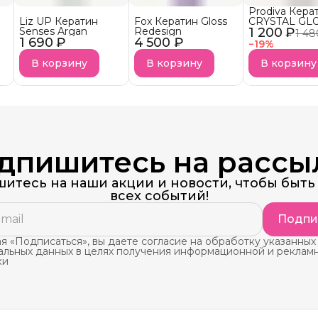
Prodiva Кера
Liz UP Кератин
Fox Кератин Gloss
CRYSTAL G
Senses Argan
Redesign
1 200 ₽
Питательный 
1 48
1 690 ₽
4 500 ₽
тонких и
−
19
%
осветленных
В корзину
В корзину
В корзину
дпишитесь на рассы
итесь на наши акции и новости, чтобы быть 
всех событий!
Подпи
 «Подписаться», вы даете согласие на обработку указанных
альных данных в целях получения информационной и реклам
ки