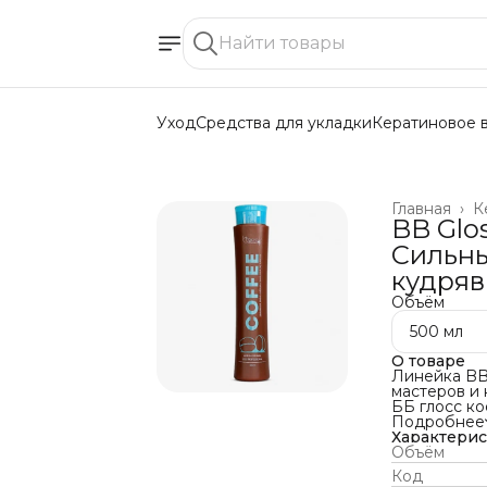
Уход
Средства для укладки
Кератиновое 
Главная
›
К
BB Glo
Сильны
кудряв
Объём
500 мл
О товаре
Линейка BB
мастеров и 
ББ глосс ко
волос. Убир
Подробнее
Высокое со
Характери
важный комп
Объём
обладает в
Код
питающими 