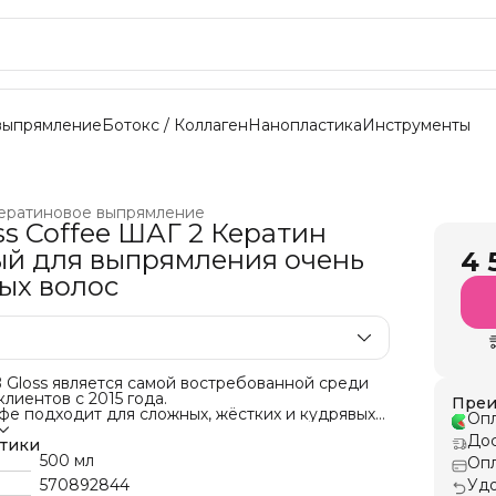
выпрямление
Ботокс / Коллаген
Нанопластика
Инструменты
ератиновое выпрямление
ss Coffee ШАГ 2 Кератин
й для выпрямления очень
4 
ых волос
 Gloss является самой востребованной среди
клиентов с 2015 года.
Преи
фе подходит для сложных, жёстких и кудрявых
Опл
ает пух.
Дос
держание протеинов, аминокислот и самый
стики
онент - гидролизованный кератин. Состав
500 мл
Опл
осстанавливающими, увлажняющими и
570892844
Удо
свойствами, витамин E, защищает волосы от