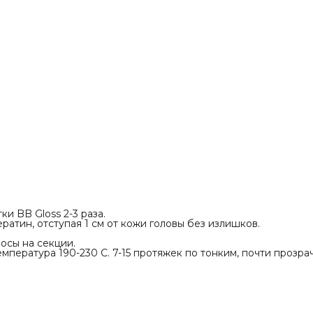
головы без излишков.
20-30 минут.
лосы на 100%. Разделить волосы на секции.
цесс выпаривания утюжком. Температура 190-
 протяжек по тонким, почти прозрачным прядям.
ые волосы: 190-200 С
 210-220 С
явые: 220-230 С
м остыть 10 минут естественным способом.
лосы проточной водой. Нанести завершающую
oss.
 волосы полотенцем.
олосы феном, уложить по желанию.
и BB Gloss 2-3 раза.
атин, отступая 1 см от кожи головы без излишков.
осы на секции.
мпература 190-230 С. 7-15 протяжек по тонким, почти прозр