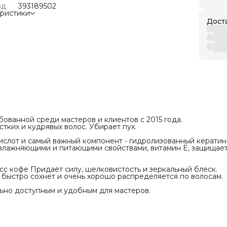
 ультрафиолета.
од
393189502
 разглаживает волосы. ББ Глосс кофе Придаёт
еристики
вистость и зеркальный блеск.
Дост
мичный в расходе на волосы, быстро сохнет и
шо распределяется по волосам.
ель сделал кератин максимально доступным и
я мастеров.
ние секущихся кончиков.
ать, состав смывается сразу.
ель: Бразилия
loss Professional
икации
бованной среди мастеров и клиентов с 2015 года.
вреждения
тких и кудрявых волос. Убирает пух.
рямления
слот и самый важный компонент - гидролизованный кератин
влажняющими и питающими свойствами, витамин E, защищае
е
осс кофе Придаёт силу, шелковистость и зеркальный блеск.
сионального
 быстро сохнет и очень хорошо распределяется по волосам.
елать тест на аллергию
ьно доступным и удобным для мастеров.
 ББ Глосс Кофе
сы шампунем глубокой очистки BB Gloss 2-3
лосы на 80-100%. Нанести кератин, отступая 1