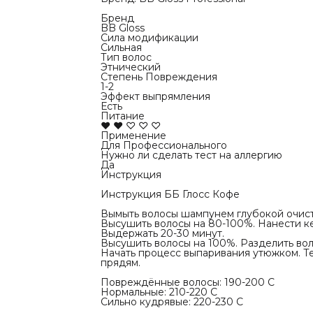
см от кожи 
Выдержать 
Бренд
Высушить во
BB Gloss
Начать про
Сила модификации
230 С. 7-15
Сильная
Повреждённ
Тип волос
Нормальные:
Этнический
Сильно кудр
Степень Повреждения
Дать волоса
1-2
Промыть во
Эффект выпрямления
маску BB Gl
Есть
Промокнуть
Питание
Высушить в
♥ ♥ ♡ ♡ ♡
Применение
Для Профессионального
Нужно ли сделать тест на аллергию
Да
Инструкция
Инструкция ББ Глосс Кофе
Вымыть волосы шампунем глубокой очистк
Высушить волосы на 80-100%. Нанести кер
Выдержать 20-30 минут.
Высушить волосы на 100%. Разделить вол
Начать процесс выпаривания утюжком. Те
прядям.
Повреждённые волосы: 190-200 С
Нормальные: 210-220 С
Сильно кудрявые: 220-230 С