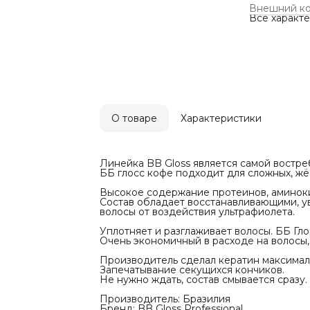
воздействия
Внешний к
Уплотняет и
Все характ
силу, шелко
Очень эконо
очень хоро
Производит
удобным дл
Запечатыва
Не нужно жд
Производит
Бренд: BB G
Бренд
О товаре
Характеристики
BB Gloss
Сила модиф
Сильная
Тип волос
Этнический
Линейка BB Gloss является самой востре
Степень По
ББ глосс кофе подходит для сложных, жёс
1-2
Эффект вып
Высокое содержание протеинов, аминоки
Есть
Состав обладает восстанавливающими, у
Питание
волосы от воздействия ультрафиолета.
♥ ♥ ♡ ♡ ♡
Применени
Уплотняет и разглаживает волосы. ББ Гл
Для Профес
Очень экономичный в расходе на волосы,
Нужно ли сд
Да
Производитель сделал кератин максимал
Инструкция
Запечатывание секущихся кончиков.
Инструкция
Не нужно ждать, состав смывается сразу.
Вымыть воло
раза.
Производитель: Бразилия
Высушить во
Бренд: BB Gloss Professional