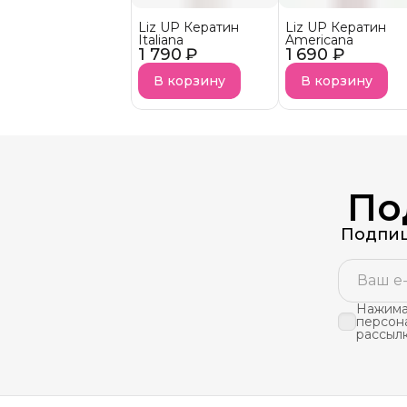
Liz UP Кератин
Liz UP Кератин
Italiana
Americana
1 790 ₽
1 690 ₽
В корзину
В корзину
По
Подпиш
Нажимая
персон
рассыл