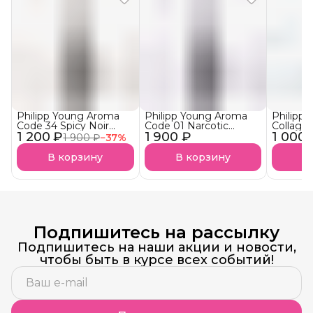
Philipp Young Aroma
Philipp Young Aroma
Philipp
Code 34 Spicy Noir
Code 01 Narcotic
Collage
1 200 ₽
Арома-Бустер Пряный
1 900 ₽
Blossom Арома-
1 000 
Ultra S
1 900 ₽
−
37
%
нуар АКЦИЯ!
Бустер
Аминоп
Наркотический
Подложк
В корзину
В корзину
В
Цветок
Подпишитесь на рассылку
Подпишитесь на наши акции и новости,
чтобы быть в курсе всех событий!