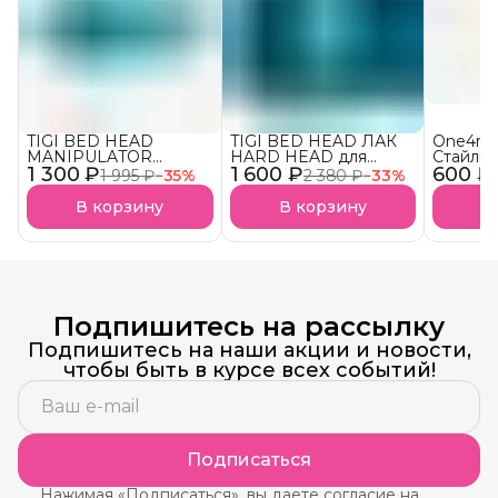
TIGI BED HEAD
TIGI BED HEAD ЛАК
One4me
MANIPULATOR
HARD HEAD для
Стайлин
1 300 ₽
текстурирующая паста
1 600 ₽
супер сильной
600 ₽
четких 
1 995 ₽
−
35
%
2 380 ₽
−
33
%
для волос АКЦИЯ!
фиксации АКЦИЯ!
Упругос
Фиксац
В корзину
В корзину
В
(Schwar
Подпишитесь на рассылку
Подпишитесь на наши акции и новости,
чтобы быть в курсе всех событий!
Подписаться
Нажимая «Подписаться», вы даете согласие на