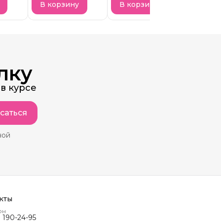
пролонгация
В корзину
В корзину
В кор
лку
в курсе
саться
ной
кты
он
) 190-24-95