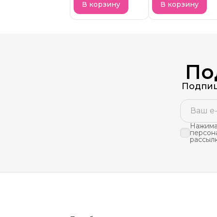
В корзину
В корзину
По
Подпиш
Нажимая
персон
рассыл