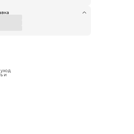
авка
 уход
ь и