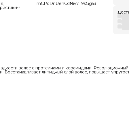
од
mCPoDnU8hCdNiv7T9sGg53
еристики
полнения
Дост
е
сионального
елать тест на аллергию
ля профессионального и домашнего
ия.
менения:
остав на вымытые шампунем, влажные, отжатые
волосы, отступая 5-7 см от корней. Расчешите
уйте волосы.
 20 минут под термошапкой.
мойте волосы холодной водой (если у клиента
ладкости волос с протеинами и керамидами. Революционный
ажирнённость у корней, смойте состав
и. Восстанавливает липидный слой волос, повышает упругост
олосы на 100%, используя брашинг.
анная схема проведения курса процедур
ботокс»:
урс спустя 1,5-2 месяца. Данная схема носит
ельный характер и индивидуальна для каждого