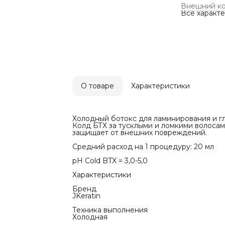
Бренд
Внешний к
JKeratin
Все характ
Техника вы
Холодная
Применени
Для Профес
Нужно ли сд
Да
Инструкция
Подходит д
использован
Способ при
О товаре
Характеристики
Нанесите с
полотенцем 
и промассир
Оставьте на
Хорошо про
Холодный ботокс для ламинирования и г
ощущается з
Колд БТХ за тусклыми и ломкими волосам
шампунем).
защищает от внешних повреждений.
Высушите в
Средний расход на 1 процедуру: 20 мл
Рекомендов
«Холодный 
pH Cold BTX = 3,0-5,0
Процедура
7 дней
Характеристики
Процедура
7 дней
Бренд
Процедура
JKeratin
14 дней
Процедура
Техника выполнения
Повторите к
Холодная
рекомендат