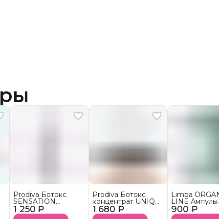
ары
Prodiva Ботокс
Prodiva Ботокс
Limba ORGA
SENSATION
концентрат UNIQ
LINE Ампуль
1 250 ₽
BLOND
1 680 ₽
BLEND
900 ₽
ботокс конц
тонирующий
для волос Hai