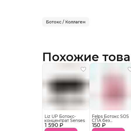
Ботокс / Коллаген
Похожие тов
Liz UP Ботокс-
Felps Ботокс SOS
концентрат Senses
СПА без
1 590 ₽
150 ₽
выпрямляющего
эффекта АКЦИЯ!