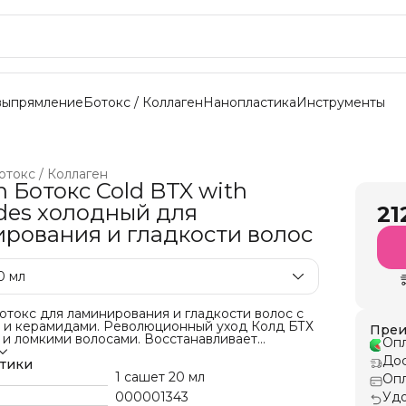
выпрямление
Ботокс / Коллаген
Нанопластика
Инструменты
отокс / Коллаген
n Ботокс Cold BTX with
des холодный для
21
рования и гладкости волос
0 мл
токс для ламинирования и гладкости волос с
 и керамидами. Революционный уход Колд БТХ
Преи
 и ломкими волосами. Восстанавливает
Опл
ой волос, повышает упругость и защищает от
Дос
вреждений.
стики
ход на 1 процедуру: 20 мл
1 сашет 20 мл
Опл
= 3,0-5,0
000001343
Удо
тики