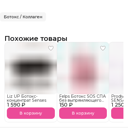
Ботокс / Коллаген
Похожие товары
Liz UP Ботокс-
Felps Ботокс SOS СПА
Prodiva
концентрат Senses
без выпрямляющего
SENSAT
1 590 ₽
150 ₽
эффекта АКЦИЯ!
1 250 
тониру
В корзину
В корзину
В