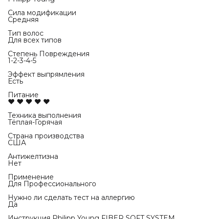
Сила модификации
Средняя
Тип волос
Для всех типов
Степень Повреждения
1-2-3-4-5
Эффект выпрямления
Есть
Питание
♥ ♥ ♥ ♥ ♥
Техника выполнения
Тёплая-Горячая
Страна производства
США
Антижелтизна
Нет
Применение
Для Профессионального
Нужно ли сделать тест на аллергию
Да
Инструкция Philipp Young FIBER SOFT SYSTEM