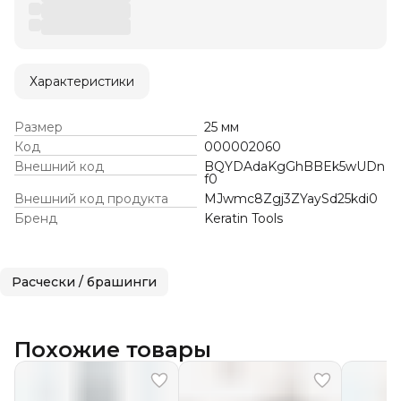
Характеристики
Размер
25 мм
Код
000002060
Внешний код
BQYDAdaKgGhBBEk5wUDn
f0
Внешний код продукта
MJwmc8Zgj3ZYaySd25kdi0
Бренд
Keratin Tools
Расчески / брашинги
Похожие товары