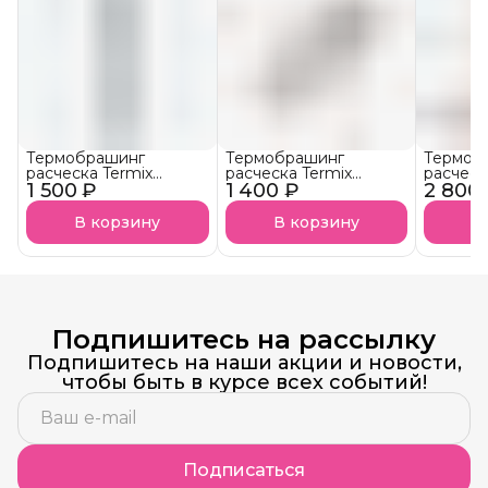
Термобрашинг
Термобрашинг
Термоб
расческа Termix
расческа Termix
расческ
1 500 ₽
Evolution XL
1 400 ₽
Evolution Soft
2 800
Evoluti
В корзину
В корзину
В
Подпишитесь на рассылку
Подпишитесь на наши акции и новости,
чтобы быть в курсе всех событий!
Подписаться