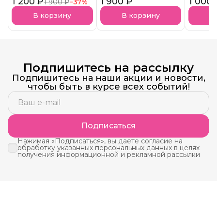
1 200 ₽
Арома-Бустер Пряный
1 900 ₽
Blossom Арома-
1 000 
Ultra S
1 900 ₽
−
37
%
нуар АКЦИЯ!
Бустер
Аминоп
Наркотический
Подложк
В корзину
В корзину
В
Цветок
Подпишитесь на рассылку
Подпишитесь на наши акции и новости,
чтобы быть в курсе всех событий!
Подписаться
Нажимая «Подписаться», вы даете согласие на
обработку указанных персональных данных в целях
получения информационной и рекламной рассылки