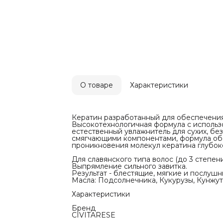
Результат -
корней до к
Масла: Подс
Оливы, Арга
Характерис
Бренд
CIVITARESE
Тип волос
Плотный сл
Степень По
1-2-3
Применени
О товаре
Характеристики
Для Профес
Нужно ли сд
Да
Кератин разработанный для обеспечения
Высокотехнологичная формула с использо
естественный увлажнитель для сухих, б
смягчающими компонентами, формула обе
проникновения молекул кератина глубоко
Для славянского типа волос (до 3 степени
Выпрямление сильного завитка.
Результат - блестящие, мягкие и послушн
Масла: Подсолнечника, Кукурузы, Кунжут
Характеристики
Бренд
CIVITARESE