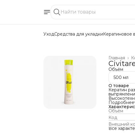
Уход
Средства для укладки
Кератиновое 
Главная
›
К
Civitar
Объём
500 мл
О товаре
Кератин ра
выпрямления
Высокотехн
экстрактов 
Подробнее
увлажнитель
Характери
дополнител
Объём
формула об
Код
за счет про
кутикулу во
Внешний к
Для славянс
Все характ
Выпрямление