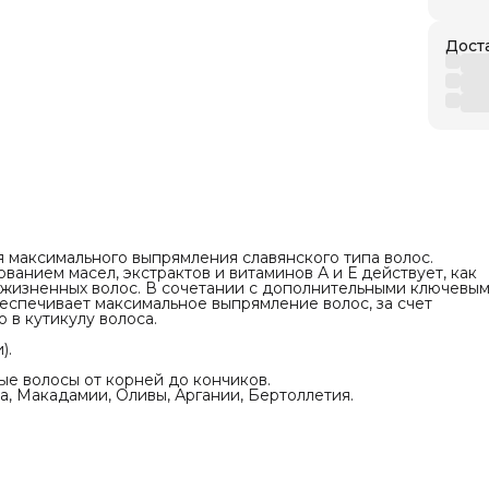
 блестящие, мягкие и послушные волосы от
ончиков.
олнечника, Кукурузы, Кунжута, Макадамии,
Дост
нии, Бертоллетия.
тики
авянский
вреждения
е
сионального
елать тест на аллергию
 максимального выпрямления славянского типа волос.
ванием масел, экстрактов и витаминов А и Е действует, как
езжизненных волос. В сочетании с дополнительными ключевы
спечивает максимальное выпрямление волос, за счет
 в кутикулу волоса.
).
ые волосы от корней до кончиков.
а, Макадамии, Оливы, Аргании, Бертоллетия.