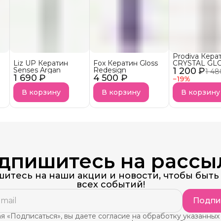
Prodiva Кера
Liz UP Кератин
Fox Кератин Gloss
CRYSTAL G
Senses Argan
Redesign
1 200 ₽
Питательный 
1 48
1 690 ₽
4 500 ₽
тонких и
−
19
%
осветленных
В корзину
В корзину
В корзину
дпишитесь на рассы
итесь на наши акции и новости, чтобы быть 
всех событий!
Подпи
 «Подписаться», вы даете согласие на обработку указанных