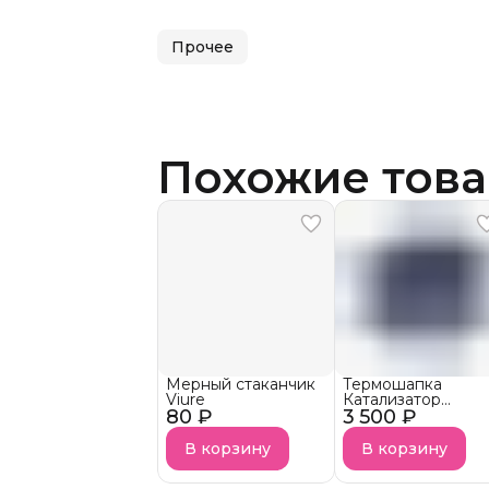
Прочее
Похожие тов
Мерный стаканчик
Термошапка
Viure
Катализатор
80 ₽
3 500 ₽
Prodiva
В корзину
В корзину