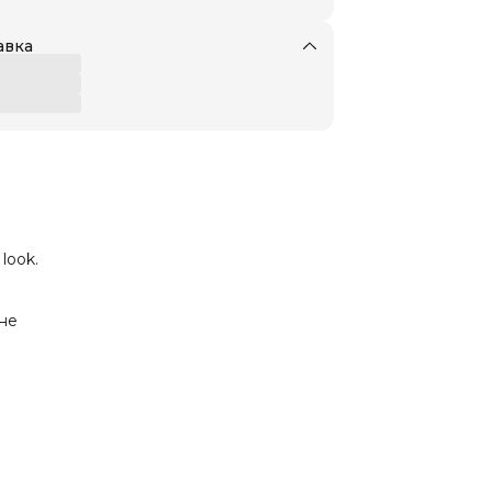
авка
look.
не