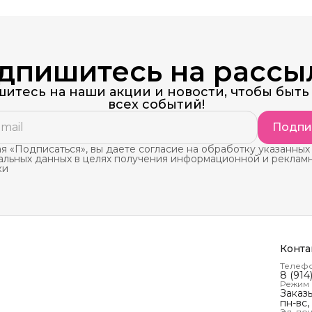
дпишитесь на рассы
итесь на наши акции и новости, чтобы быть 
всех событий!
Подпи
 «Подписаться», вы даете согласие на обработку указанных
альных данных в целях получения информационной и реклам
ки
Конта
Телеф
8 (914
Режим
Заказ
пн-вс,
Эл. поч