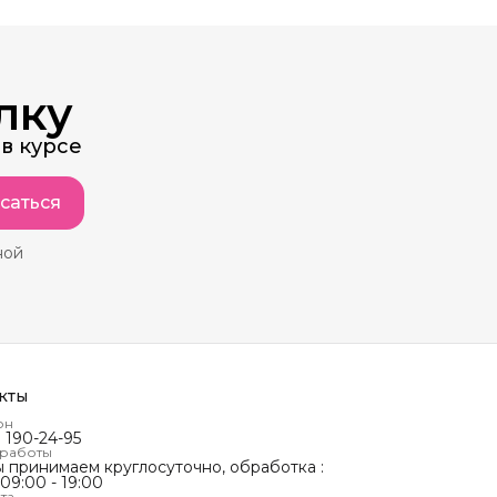
лку
в курсе
саться
ной
кты
он
) 190-24-95
 работы
ы принимаем круглосуточно, обработка :
 09:00 - 19:00
та