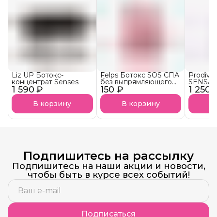
Liz UP Ботокс-
Felps Ботокс SOS СПА
Prodiva
концентрат Senses
без выпрямляющего
SENSAT
1 590 ₽
150 ₽
эффекта АКЦИЯ!
1 250 
тониру
В корзину
В корзину
В
Подпишитесь на рассылку
Подпишитесь на наши акции и новости,
чтобы быть в курсе всех событий!
Подписаться