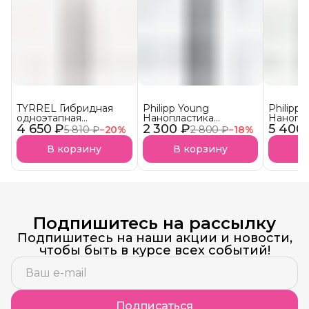
TYRREL Гибридная
Philipp Young
Philipp
одноэтапная
Нанопластика
Нанопл
4 650 ₽
нанопластика REDUCT
2 300 ₽
MOLECULAR Hair
5 400
MOLECU
5 810 ₽
−
20
%
2 800 ₽
−
18
%
LISS УСПЕЙ КУПИТЬ!
Straightening (ML)
Straight
Уходит с рынка
Parfum 
В корзину
В корзину
В
Подпишитесь на рассылку
Подпишитесь на наши акции и новости,
чтобы быть в курсе всех событий!
Подписаться