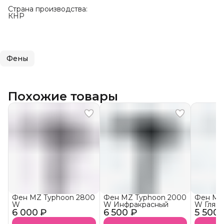
Страна производства:
КНР
Фены
Похожие товары
Фен MZ Typhoon 2800
Фен MZ Typhoon 2000
Фен MZ
W
W Инфракрасный
W Глян
6 000 ₽
6 500 ₽
5 500 