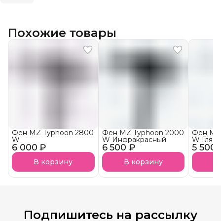
Похожие товары
Фен MZ Typhoon 2800
Фен MZ Typhoon 2000
Фен MZ
W
W Инфракрасный
W Глян
6 000 ₽
6 500 ₽
5 500 
В корзину
В корзину
В
Подпишитесь на рассылку