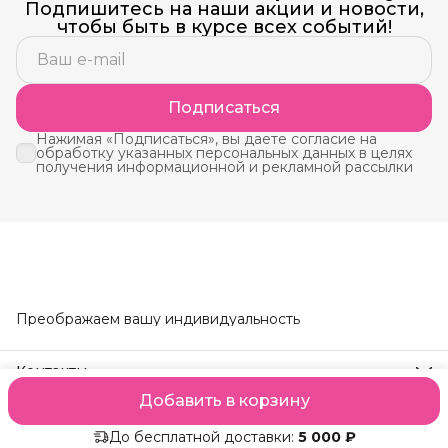
Подпишитесь на наши акции и новости,
чтобы быть в курсе всех событий!
Подписаться
Нажимая «Подписаться», вы даете согласие на
обработку указанных персональных данных в целях
получения информационной и рекламной рассылки
Преображаем вашу индивидуальность
Контакты
Телефон
Добавить в корзину
8 (914) 190-24-95
Оплата
Доставка
Правила возврата
Реквизиты
Оферта
Полит
Режим работы
Заказы принимаем круглосуточно, обработка : пн-вс,
До бесплатной доставки:
5 000 ₽