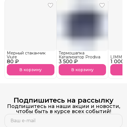
Мерный стаканчик
Термошапка
Viure
Катализатор Prodiva
LIMM К
80 ₽
3 500 ₽
1 000 
В корзину
В корзину
В
Подпишитесь на рассылку
Подпишитесь на наши акции и новости,
чтобы быть в курсе всех событий!