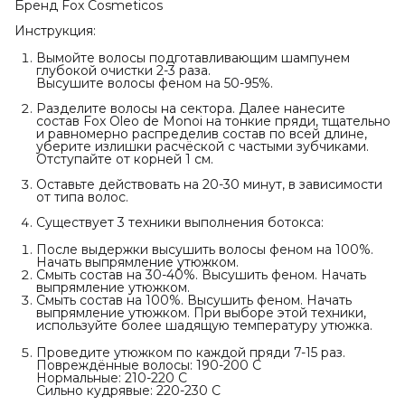
Бренд Fox Cosmeticos
Инструкция:
Вымойте волосы подготавливающим шампунем
глубокой очистки 2-3 раза.
Высушите волосы феном на 50-95%.
Разделите волосы на сектора. Далее нанесите
состав Fox Oleo de Monoi на тонкие пряди, тщательно
и равномерно распределив состав по всей длине,
уберите излишки расчёской с частыми зубчиками.
Отступайте от корней 1 см.
Оставьте действовать на 20-30 минут, в зависимости
от типа волос.
Существует 3 техники выполнения ботокса:
После выдержки высушить волосы феном на 100%.
Начать выпрямление утюжком.
Смыть состав на 30-40%. Высушить феном. Начать
выпрямление утюжком.
Смыть состав на 100%. Высушить феном. Начать
выпрямление утюжком. При выборе этой техники,
используйте более шадящую температуру утюжка.
Проведите утюжком по каждой пряди 7-15 раз.
Повреждённые волосы: 190-200 С
Нормальные: 210-220 С
Сильно кудрявые: 220-230 С