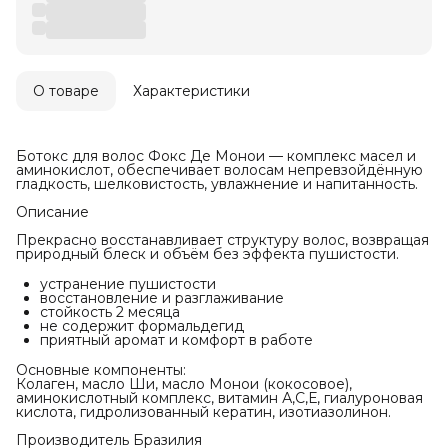
О товаре
Характеристики
Ботокс для волос Фокс Де Монои — комплекс масел и
аминокислот, обеспечивает волосам непревзойдённую
гладкость, шелковистость, увлажнение и напитанность.
Описание
Прекрасно восстанавливает структуру волос, возвращая
природный блеск и объём без эффекта пушистости.
устранение пушистости
восстановление и разглаживание
стойкость 2 месяца
не содержит формальдегид
приятный аромат и комфорт в работе
Основные компоненты:
Колаген, масло Ши, масло Монои (кокосовое),
аминокислотный комплекс, витамин А,С,Е, гиалуроновая
кислота, гидролизованный кератин, изотиазолинон.
Производитель Бразилия