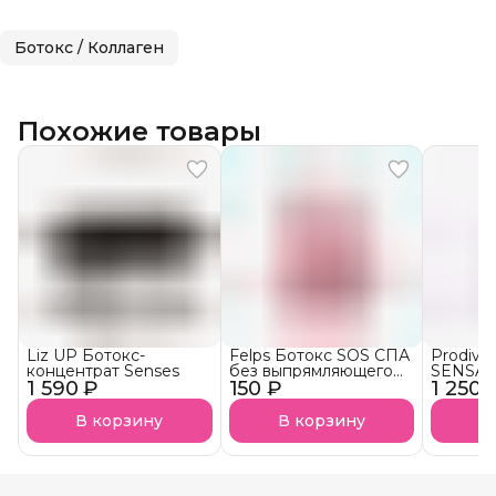
Ботокс / Коллаген
Похожие товары
Liz UP Ботокс-
Felps Ботокс SOS СПА
Prodiva
концентрат Senses
без выпрямляющего
SENSAT
1 590 ₽
150 ₽
эффекта АКЦИЯ!
1 250 
тониру
В корзину
В корзину
В