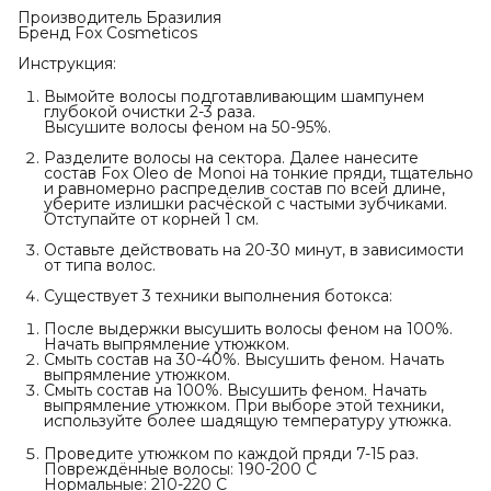
Производитель Бразилия
Бренд Fox Cosmeticos
Инструкция:
Вымойте волосы подготавливающим шампунем
глубокой очистки 2-3 раза.
Высушите волосы феном на 50-95%.
Разделите волосы на сектора. Далее нанесите
состав Fox Oleo de Monoi на тонкие пряди, тщательно
и равномерно распределив состав по всей длине,
уберите излишки расчёской с частыми зубчиками.
Отступайте от корней 1 см.
Оставьте действовать на 20-30 минут, в зависимости
от типа волос.
Существует 3 техники выполнения ботокса:
После выдержки высушить волосы феном на 100%.
Начать выпрямление утюжком.
Смыть состав на 30-40%. Высушить феном. Начать
выпрямление утюжком.
Смыть состав на 100%. Высушить феном. Начать
выпрямление утюжком. При выборе этой техники,
используйте более шадящую температуру утюжка.
Проведите утюжком по каждой пряди 7-15 раз.
Повреждённые волосы: 190-200 С
Нормальные: 210-220 С