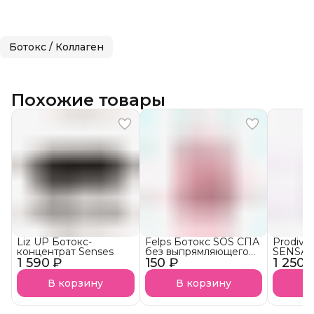
Ботокс / Коллаген
Похожие товары
Liz UP Ботокс-
Felps Ботокс SOS СПА
Prodiva
концентрат Senses
без выпрямляющего
SENSAT
1 590 ₽
150 ₽
эффекта АКЦИЯ!
1 250 
тониру
В корзину
В корзину
В