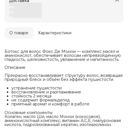
Доставка
О товаре
Характеристики
Ботокс для волос Фокс Де Монои — комплекс масел и
аминокислот, обеспечивает волосам непревзойдённую
гладкость, шелковистость, увлажнение и напитанность.
Описание
Прекрасно восстанавливает структуру волос, возвращая
природный блеск и объём без эффекта пушистости.
устранение пушистости
восстановление и разглаживание
стойкость 2 месяца
не содержит формальдегид
приятный аромат и комфорт в работе
Основные компоненты:
Колаген, масло Ши, масло Монои (кокосовое),
аминокислотный комплекс, витамин А,С,Е, гиалуроновая
кислота, гидролизованный кератин, изотиазолинон.