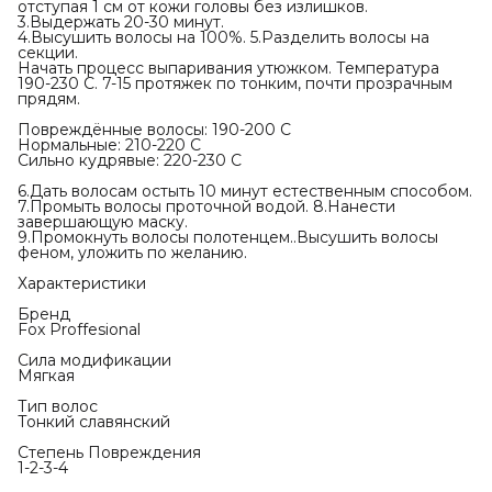
отступая 1 см от кожи головы без излишков.
3.Выдержать 20-30 минут.
4.Высушить волосы на 100%. 5.Разделить волосы на
секции.
Начать процесс выпаривания утюжком. Температура
190-230 С. 7-15 протяжек по тонким, почти прозрачным
прядям.
Повреждённые волосы: 190-200 С
Нормальные: 210-220 С
Сильно кудрявые: 220-230 С
6.Дать волосам остыть 10 минут естественным способом.
7.Промыть волосы проточной водой. 8.Нанести
завершающую маску.
9.Промокнуть волосы полотенцем..Высушить волосы
феном, уложить по желанию.
Характеристики
Бренд
Fox Proffesional
Сила модификации
Мягкая
Тип волос
Тонкий славянский
Степень Повреждения
1-2-3-4