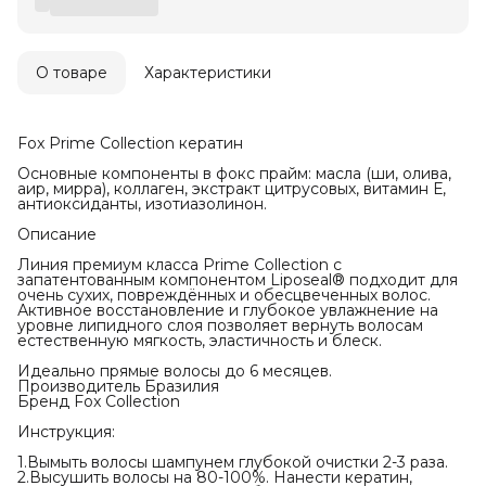
О товаре
Характеристики
Fox Prime Collection кератин
Основные компоненты в фокс прайм: масла (ши, олива,
аир, мирра), коллаген, экстракт цитрусовых, витамин Е,
антиоксиданты, изотиазолинон.
Описание
Линия премиум класса Prime Collection с
запатентованным компонентом Liposeal® подходит для
очень сухих, повреждённых и обесцвеченных волос.
Активное восстановление и глубокое увлажнение на
уровне липидного слоя позволяет вернуть волосам
естественную мягкость, эластичность и блеск.
Идеально прямые волосы до 6 месяцев.
Производитель Бразилия
Бренд Fox Collection
Инструкция:
1.Вымыть волосы шампунем глубокой очистки 2-3 раза.
2.Высушить волосы на 80-100%. Нанести кератин,