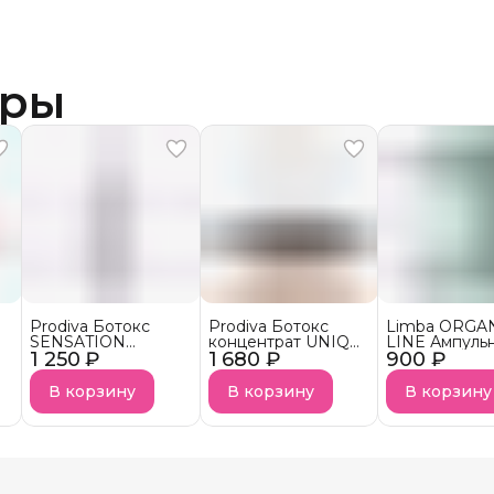
ары
Prodiva Ботокс
Prodiva Ботокс
Limba ORGA
SENSATION
концентрат UNIQ
LINE Ампуль
1 250 ₽
BLOND
1 680 ₽
BLEND
900 ₽
ботокс конц
тонирующий
для волос Hai
Concetrat
В корзину
В корзину
В корзину