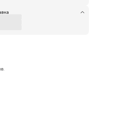
авка
в.