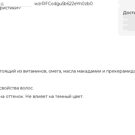
од
wzrRFCodgu5b622eYn0zb0
еристики
Дост
стоящий из витаминов, омега, масла макадамии и прекерамидо
войства волос.
а оттенок. Не влияет на темный цвет.