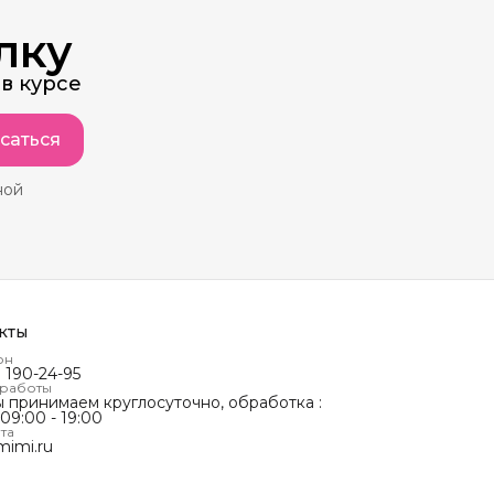
лку
в курсе
саться
ной
кты
он
) 190-24-95
 работы
ы принимаем круглосуточно, обработка :
 09:00 - 19:00
та
mimi.ru