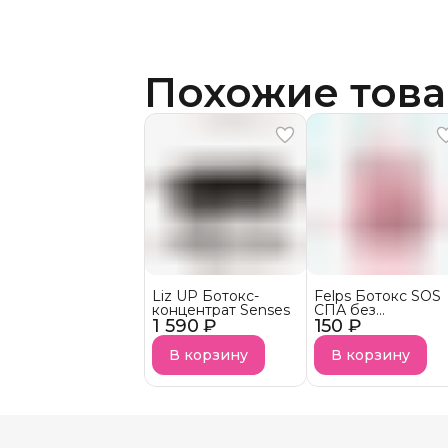
Похожие тов
Liz UP Ботокс-
Felps Ботокс SOS
концентрат Senses
СПА без
1 590 ₽
150 ₽
выпрямляющего
эффекта АКЦИЯ!
В корзину
В корзину