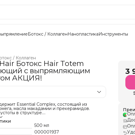
выпрямление
Ботокс / Коллаген
Нанопластика
Инструменты
отокс / Коллаген
Hair Ботокс Hair Totem
ующий c выпрямляющим
3 
том АКЦИЯ!
ержит Essential Complex, состоящий из
омега, масла макадамии и прекерамидов.
Преи
устоты в структуре.
Опл
их.
Дос
вает внутренние и внешние свойства волос.
стики
ент, деликатно действующий на оттенок. Не
500 мл
Опл
емный цвет.
000001937
Удо