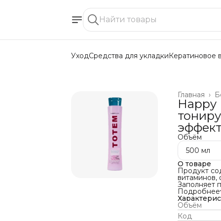
Уход
Средства для укладки
Кератиновое 
Главная
›
Б
Happy 
тонир
эффек
Объём
500 мл
О товаре
Продукт сод
витаминов, 
Заполняет п
Выпрямляет 
Подробнее
Восстанавли
Характери
Синий пигм
Объём
влияет на т
Код