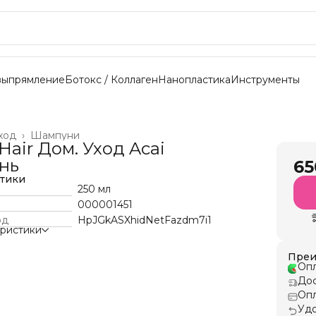
выпрямление
Ботокс / Коллаген
Нанопластика
Инструменты
ход
›
Шампуни
Hair Дом. Уход Acai
нь
65
стики
250 мл
000001451
од
HpJGkASXhidNetFazdm7i1
еристики
Преи
Опл
Дос
Опл
Удо