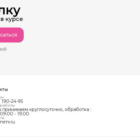
лку
в курсе
саться
ной
кты
он
) 190-24-95
 работы
ы принимаем круглосуточно, обработка :
 09:00 - 19:00
та
mimi.ru