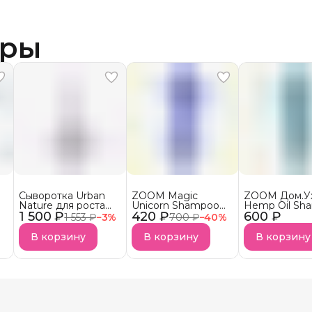
ары
Сыворотка Urban
ZOOM Magic
ZOOM Дом.У
Nature для роста
Unicorn Shampoo
Hemp Oil Sh
1 500 ₽
волос АКЦИЯ!
420 ₽
Шампунь
600 ₽
Шампунь
1 553 ₽
−
3
%
700 ₽
−
40
%
безсульфатный
бессульфатн
УСПЕЙ КУПИТЬ
В корзину
В корзину
В корзину
Снятие с продаж