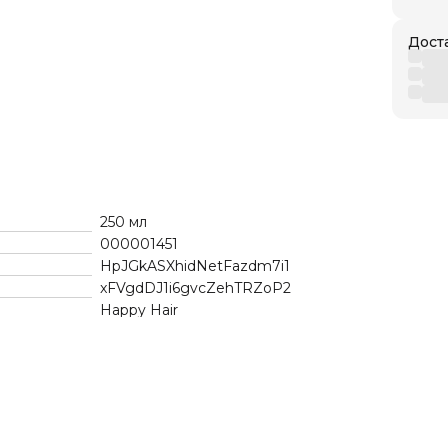
Дост
250 мл
000001451
HpJGkASXhidNetFazdm7i1
xFVgdDJ1i6gvcZehTRZoP2
Happy Hair