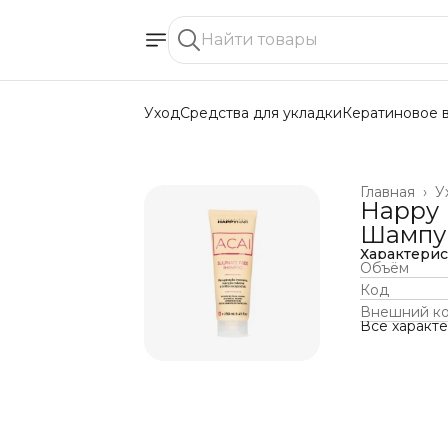
Уход
Средства для укладки
Кератиновое 
Главная
›
У
Happy 
Шампу
Характери
Объём
Код
Внешний к
Все характ