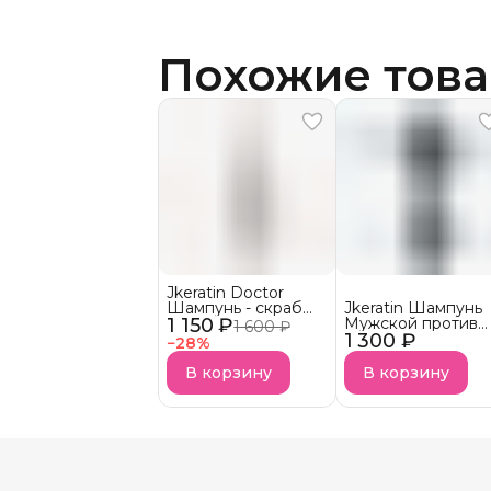
Похожие тов
Jkeratin Doctor
Шампунь - скраб
Jkeratin Шампунь
1 150 ₽
Doctor СКОРО В
Мужской против
1 600 ₽
НАЛИЧИИ!
1 300 ₽
выпадения волос
−
28
%
JMan СКОРО В
НАЛИЧИИ!
В корзину
В корзину