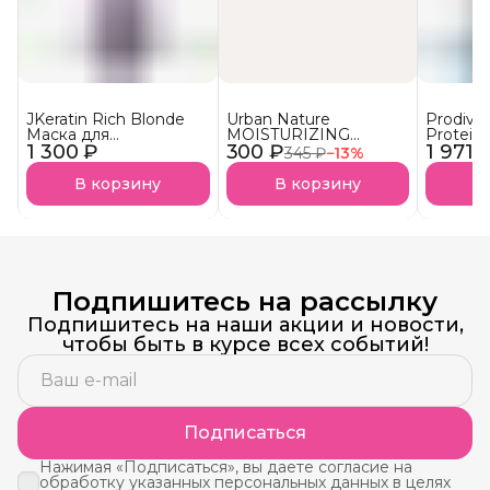
JKeratin Rich Blonde
Urban Nature
Prodiva
Маска для
MOISTURIZING
Protein
1 300 ₽
осветленных волос
300 ₽
Кондиционер
1 971 
протеи
345 ₽
−
13
%
Уход & нейтрализация
Увлажняющий АКЦИЯ!
реконст
желтизны СКОРО В
сухих в
В корзину
В корзину
В
НАЛИЧИИ!
Подпишитесь на рассылку
Подпишитесь на наши акции и новости,
чтобы быть в курсе всех событий!
Подписаться
Нажимая «Подписаться», вы даете согласие на
обработку указанных персональных данных в целях