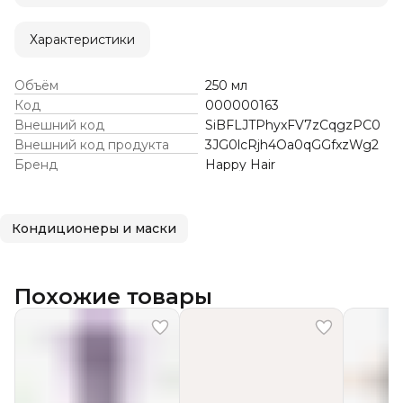
Характеристики
Объём
250 мл
Код
000000163
Внешний код
SiBFLJTPhyxFV7zCqgzPC0
Внешний код продукта
3JG0lcRjh4Oa0qGGfxzWg2
Бренд
Happy Hair
Кондиционеры и маски
Похожие товары