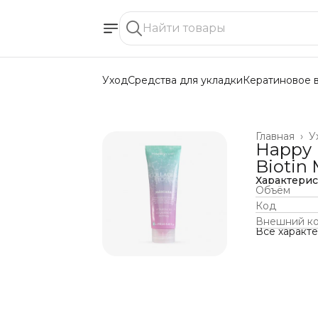
Уход
Средства для укладки
Кератиновое 
Главная
›
У
Happy 
Biotin
Характери
Объём
Код
Внешний к
Все характ