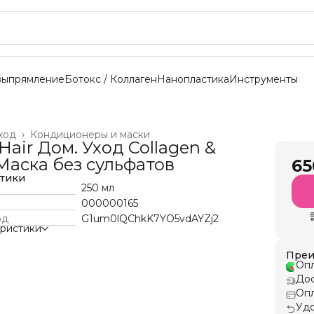
выпрямление
Ботокс / Коллаген
Нанопластика
Инструменты
ход
›
Кондиционеры и маски
Hair Дом. Уход Collagen &
 Маска без сульфатов
65
стики
250 мл
000000165
од
G1um0lQChkK7YO5vdAYZj2
еристики
Преи
Опл
Дос
Опл
Удо