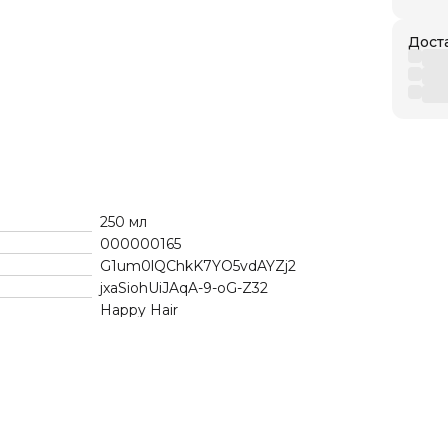
Дост
250 мл
000000165
G1um0lQChkK7YO5vdAYZj2
jxaSiohUiJAqA-9-oG-Z32
Happy Hair