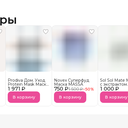
ары
Prodiva Дом. Уход
Novex Суперфуд
Sol Sol Mate
Protein Mask Маска
Маска MASSA
с экстрактом
1 971 ₽
протеиновой
750 ₽
1 000 ₽
листьев паду
1 500 ₽
−
50
%
реконструкции для
сухих волос
В корзину
В корзину
В корзину