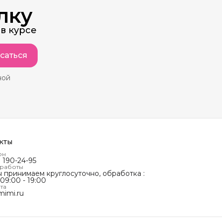
лку
в курсе
саться
ной
кты
он
) 190-24-95
 работы
ы принимаем круглосуточно, обработка :
 09:00 - 19:00
та
mimi.ru