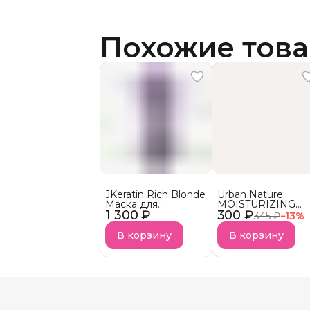
Похожие тов
JKeratin Rich Blonde
Urban Nature
Маска для
MOISTURIZING
1 300 ₽
осветленных волос
300 ₽
Кондиционер
345 ₽
−
13
%
Уход &
Увлажняющий
нейтрализация
АКЦИЯ!
В корзину
В корзину
желтизны СКОРО В
НАЛИЧИИ!