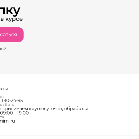
лку
в курсе
саться
ной
кты
он
) 190-24-95
 работы
ы принимаем круглосуточно, обработка :
 09:00 - 19:00
та
mimi.ru