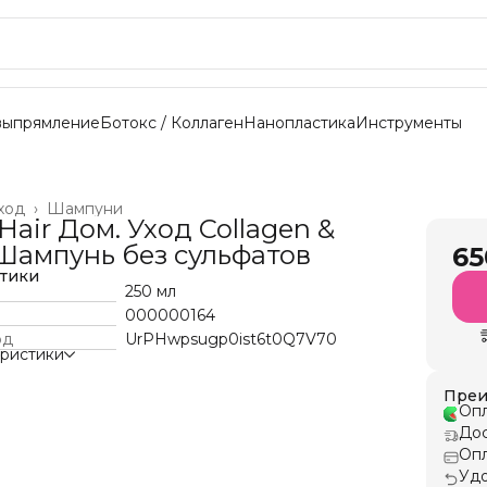
выпрямление
Ботокс / Коллаген
Нанопластика
Инструменты
ход
›
Шампуни
Hair Дом. Уход Collagen &
 Шампунь без сульфатов
65
стики
250 мл
000000164
од
UrPHwpsugp0ist6t0Q7V70
еристики
Преи
Опл
Дос
Опл
Удо