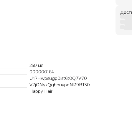
Дост
250 мл
000000164
UrPHwpsugp0ist6t0Q7V70
V7jONyxQghnuypoNP9BT30
Happy Hair