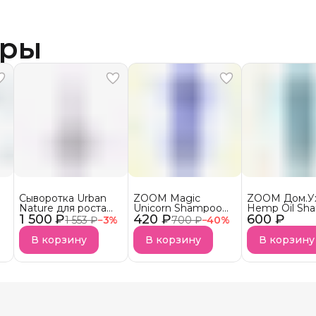
ары
Сыворотка Urban
ZOOM Magic
ZOOM Дом.У
Nature для роста
Unicorn Shampoo
Hemp Oil Sh
1 500 ₽
волос АКЦИЯ!
420 ₽
Шампунь
600 ₽
Шампунь
1 553 ₽
−
3
%
700 ₽
−
40
%
безсульфатный
бессульфатн
УСПЕЙ КУПИТЬ
В корзину
В корзину
В корзину
Снятие с продаж