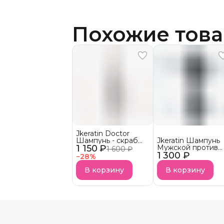
Похожие тов
Jkeratin Doctor
Шампунь - скраб
Jkeratin Шампунь
1 150 ₽
Doctor СКОРО В
Мужской против
1 600 ₽
НАЛИЧИИ!
1 300 ₽
выпадения волос
−
28
%
JMan СКОРО В
НАЛИЧИИ!
В корзину
В корзину