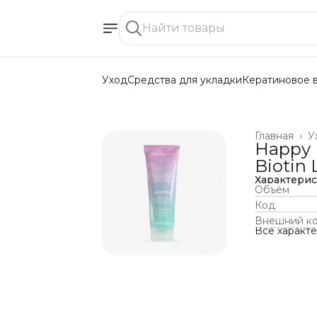
Уход
Средства для укладки
Кератиновое 
Главная
›
У
Happy 
Biotin
Характери
Объём
Код
Внешний к
Все характ