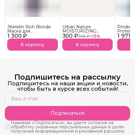
JKeratin Rich Blonde
Urban Nature
Prodiva
Маска для
MOISTURIZING
Protein
1 300 ₽
осветленных волос
300 ₽
Кондиционер
1 971 
протеи
345 ₽
−
13
%
Уход & нейтрализация
Увлажняющий АКЦИЯ!
реконст
желтизны СКОРО В
сухих в
В корзину
В корзину
В
НАЛИЧИИ!
Подпишитесь на рассылку
Подпишитесь на наши акции и новости,
чтобы быть в курсе всех событий!
Подписаться
Нажимая «Подписаться», вы даете согласие на
обработку указанных персональных данных в целях
получения информационной и рекламной рассылки