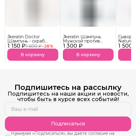
Jkeratin Doctor
Jkeratin Шампунь
Сыворот
Шампунь - скраб
Мужской против
Nature 
1 150 ₽
Doctor СКОРО В
1 300 ₽
выпадения волос
1 500 
волос 
1 600 ₽
−
28
%
НАЛИЧИИ!
JMan СКОРО В
НАЛИЧИИ!
В корзину
В корзину
В
Подпишитесь на рассылку
Подпишитесь на наши акции и новости,
чтобы быть в курсе всех событий!
Подписаться
Нажимая «Подписаться», вы даете согласие на