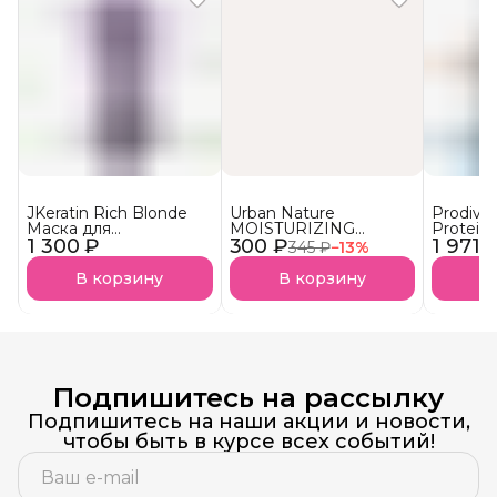
JKeratin Rich Blonde
Urban Nature
Prodiva
Маска для
MOISTURIZING
Protein
1 300 ₽
осветленных волос
300 ₽
Кондиционер
1 971 
протеи
345 ₽
−
13
%
Уход & нейтрализация
Увлажняющий АКЦИЯ!
реконст
желтизны СКОРО В
сухих в
В корзину
В корзину
В
НАЛИЧИИ!
Подпишитесь на рассылку
Подпишитесь на наши акции и новости,
чтобы быть в курсе всех событий!