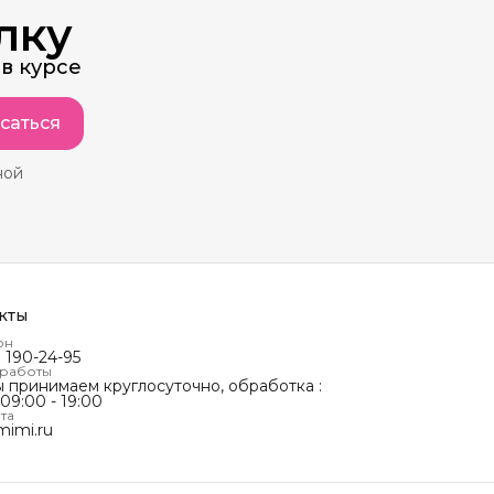
лку
в курсе
саться
ной
кты
он
) 190-24-95
 работы
ы принимаем круглосуточно, обработка :
 09:00 - 19:00
та
mimi.ru