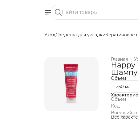
Уход
Средства для укладки
Кератиновое 
Главная
›
У
Happy 
Шампун
Объём
250 мл
Характери
Объём
Код
Внешний к
Все характ