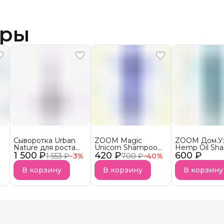
ары
Сыворотка Urban
ZOOM Magic
ZOOM Дом.У
Nature для роста
Unicorn Shampoo
Hemp Oil Sh
1 500 ₽
волос АКЦИЯ!
420 ₽
Шампунь
600 ₽
Шампунь
1 553 ₽
−
3
%
700 ₽
−
40
%
безсульфатный
бессульфатн
УСПЕЙ КУПИТЬ
В корзину
В корзину
В корзину
Снятие с продаж