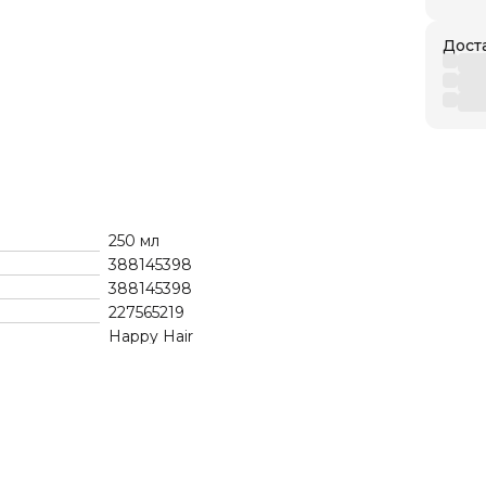
Дост
250 мл
388145398
388145398
227565219
Happy Hair