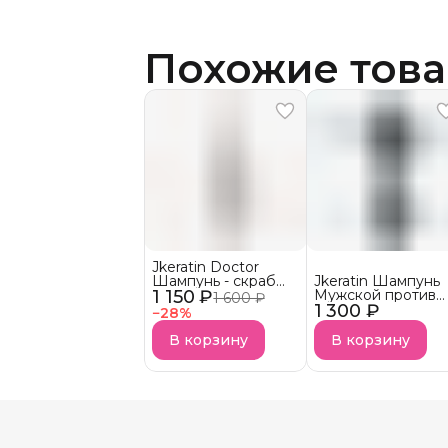
Похожие тов
Jkeratin Doctor
Шампунь - скраб
Jkeratin Шампунь
1 150 ₽
Doctor СКОРО В
Мужской против
1 600 ₽
НАЛИЧИИ!
1 300 ₽
выпадения волос
−
28
%
JMan СКОРО В
НАЛИЧИИ!
В корзину
В корзину