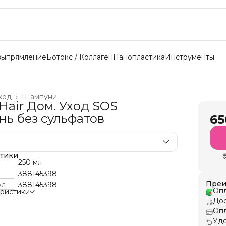
выпрямление
Ботокс / Коллаген
Нанопластика
Инструменты
ход
›
Шампуни
Hair Дом. Уход SOS
ь без сульфатов
65
стики
250 мл
388145398
Преи
од
388145398
Опл
еристики
Дос
Опл
Удо