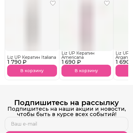
Liz UP Кератин
Liz UP 
Liz UP Кератин Italiana
Americana
Argan
1 790 ₽
1 690 ₽
1 690 
В корзину
В корзину
В
Подпишитесь на рассылку
Подпишитесь на наши акции и новости,
чтобы быть в курсе всех событий!