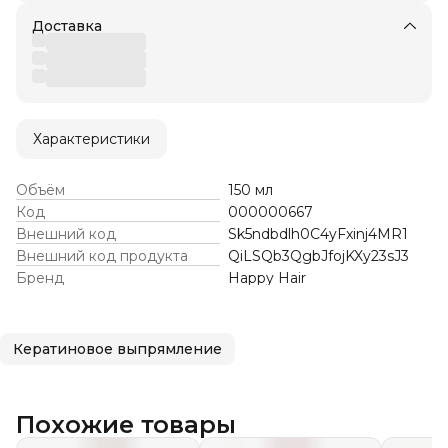
Доставка
Характеристики
Объём
150 мл
Код
000000667
Внешний код
Sk5ndbdlh0C4yFxinj4MR1
Внешний код продукта
QiLSQb3QgbJfojKXy23sJ3
Бренд
Happy Hair
Кератиновое выпрямление
Похожие товары