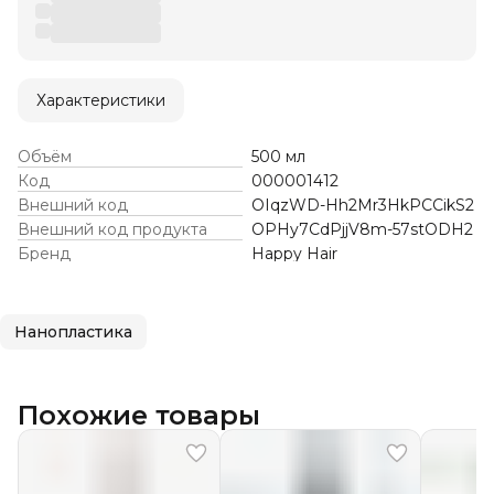
Характеристики
Объём
500 мл
Код
000001412
Внешний код
OIqzWD-Hh2Mr3HkPCCikS2
Внешний код продукта
OPHy7CdPjjV8m-57stODH2
Бренд
Happy Hair
Нанопластика
Похожие товары