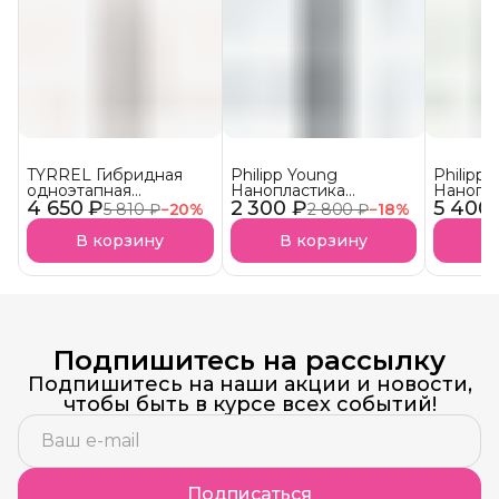
TYRREL Гибридная
Philipp Young
Philipp
одноэтапная
Нанопластика
Нанопл
4 650 ₽
нанопластика REDUCT
2 300 ₽
MOLECULAR Hair
5 400
MOLECU
5 810 ₽
−
20
%
2 800 ₽
−
18
%
LISS УСПЕЙ КУПИТЬ!
Straightening (ML)
Straight
Уходит с рынка
Parfum 
В корзину
В корзину
В
Подпишитесь на рассылку
Подпишитесь на наши акции и новости,
чтобы быть в курсе всех событий!
Подписаться