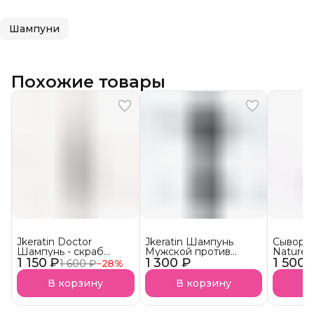
Шампуни
Похожие товары
Jkeratin Doctor
Jkeratin Шампунь
Сыворот
Шампунь - скраб
Мужской против
Nature 
1 150 ₽
Doctor СКОРО В
1 300 ₽
выпадения волос
1 500 
волос 
1 600 ₽
−
28
%
НАЛИЧИИ!
JMan СКОРО В
НАЛИЧИИ!
В корзину
В корзину
В