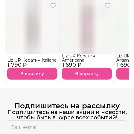
Liz UP Кератин
Liz UP 
Liz UP Кератин Italiana
Americana
Argan
1 790 ₽
1 690 ₽
1 690 
В корзину
В корзину
В
Подпишитесь на рассылку
Подпишитесь на наши акции и новости,
чтобы быть в курсе всех событий!