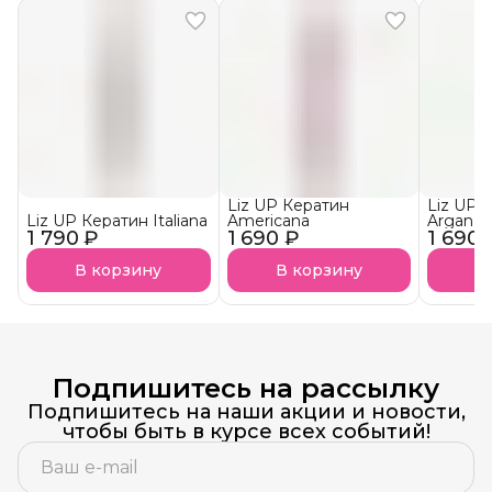
Liz UP Кератин
Liz UP 
Liz UP Кератин Italiana
Americana
Argan
1 790 ₽
1 690 ₽
1 690 
В корзину
В корзину
В
Подпишитесь на рассылку
Подпишитесь на наши акции и новости,
чтобы быть в курсе всех событий!